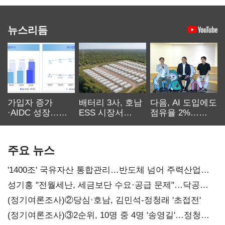
뉴스리듬
가입자 증가
배터리 3사, 호남
다음, AI 도입에도
·AIDC 성장…
ESS 시장서
점유율 2%…
SKT 2분기 성장
‘격돌’
에이전트
본궤도
차별화가 관건
주요 뉴스
'1400조' 국유자산 통합관리…반도체 넘어 주력산업
구조혁신
성기홍 "전월세난, 세금보단 수요·공급 문제"…닥공
시사
(정기여론조사)②당심·호남, 김민석-정청래 '초접전'
(정기여론조사)③2순위, 10명 중 4명 '송영길'…정청래