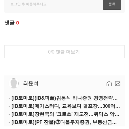
댓글
0
0/0
댓글 더보기
최윤석
[IB토마토](IB&피플)김동식 하나증권 경영전략본부장
[IB토마토]메가스터디, 교육보다 골프장…300억 대여 뒤 보증 리스크
[IB토마토]장현국의 '크로쓰' 재도전…위믹스 악몽 지울 수 있나
[IB토마토](PF 잔불)③다올투자증권, 부동산금융 줄였지만 정상화는 진행형