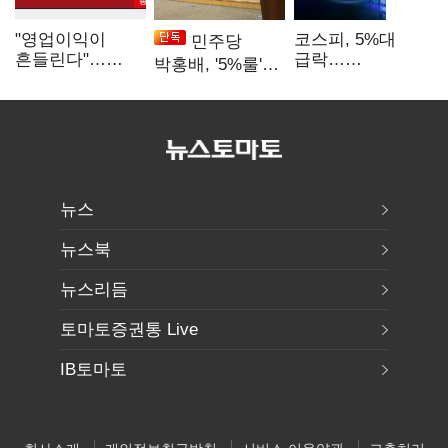
"영업이익이
코스피, 5%대
민주당
흔들린다"…
급락…
박홍배, '5%룰'
화학주, IFRS
매도사이드카
공동보유 기준
18에 취약
발동
법제화 추진
뉴스
뉴스북
뉴스리듬
토마토증권통 Live
IB토마토