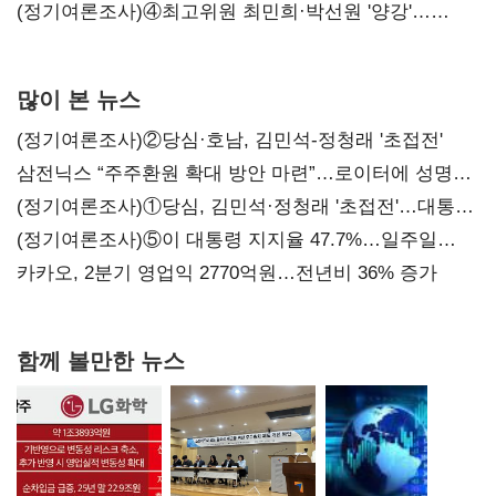
'한 자릿수'
(정기여론조사)④최고위원 최민희·박선원 '양강'…
서미화·이성윤·임미애 뒤이어
많이 본 뉴스
(정기여론조사)②당심·호남, 김민석-정청래 '초접전'
삼전닉스 “주주환원 확대 방안 마련”…로이터에 성명
보내
(정기여론조사)①당심, 김민석·정청래 '초접전'…대통령
지지도 '50% 아래로'(종합)
(정기여론조사)⑤이 대통령 지지율 47.7%…일주일
만에 다시 40%대
카카오, 2분기 영업익 2770억원…전년비 36% 증가
함께 볼만한 뉴스