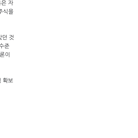
목은 자
 주식을
았던 것
 수준
중론이
력 확보