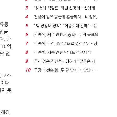
청래 "반명 공세 사...
3
'정청래 책임론' 꺼낸 친명계…친청계
는 추가투표 때리기...
4
전쟁에 원유 공급망 흔들리자…K-정유,
에너지안보 핵심...
 유동
5
"팀 정청래 정리" "이중잣대 말라"…민
차입금
주 최고위원 계파 다...
6
김민석, 제주·인천서 승리…누적 득표율
다. 반
'1위 탈환'(종합)...
7
김민석, 누적 45.42%로 경선 1위…정
 16억
청래와 격차 0.86%p(...
8
김민석, 제주·인천 당대표 경선서 '1
달 없
위'(1보)...
9
공세 멈춘 김민석…정청래 "갈등은 제
가 수습"
10
구광모-젠슨 황, 두 달 만에 또 만난다…
된 코스
로봇·AI 등 논...
이다.
하지 못
정해진