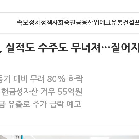
속보
정치
정책
사회
증권
금융
산업
테크
유통
건설
재, 실적도 수주도 무너져…짙어
기 대비 무려 80% 하락
 현금성자산 겨우 55억원
금 유출로 주가 급락 예고