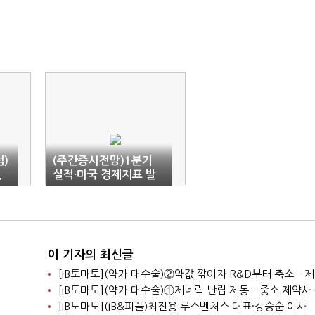
럼)
(주간증시전망)1분기
,
실적·미국 경제지표 발
나
표 속 제한적 상승 전망
이 기자의 최신글
[IB토마토](IB&피플)최진용 루스벤처스 대표·강승순 이사