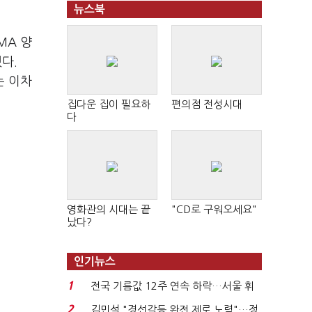
뉴스북
MA 양
다.
는 이차
집다운 집이 필요하
편의점 전성시대
다
영화관의 시대는 끝
"CD로 구워오세요"
났다?
인기뉴스
1
전국 기름값 12주 연속 하락…서울 휘
발윳값 1909원...
2
김민석 "경선갈등 완전 제로 노력"…정