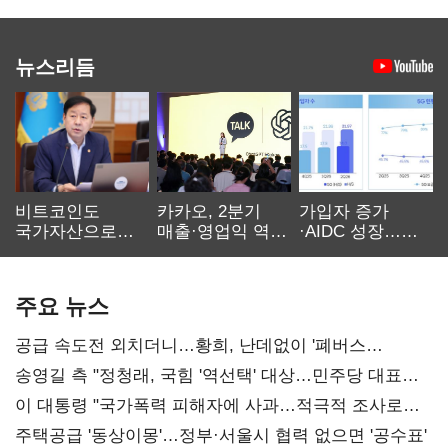
뉴스리듬
비트코인도
카카오, 2분기
가입자 증가
국가자산으로…'
매출·영업익 역대
·AIDC 성장…
보관·평가·처분'
최대…에이전트
SKT 2분기 성장
기준은 숙제
AI 수익화 관건
본궤도
주요 뉴스
공급 속도전 외치더니…황희, 난데없이 '폐버스
리모델링' 제안
송영길 측 "정청래, 국힘 '역선택' 대상…민주당 대표로
총선 지휘 못해"
이 대통령 "국가폭력 피해자에 사과…적극적 조사로
진실 밝혀야"
주택공급 '동상이몽'…정부·서울시 협력 없으면 '공수표'