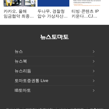
카카오, 올해
두나무, 경찰청
티빙·콘텐츠 IP
임금협약 최종
압수 가상자산
키운다…CJ
타결…연봉 6.3%
보관 맡는다…
ENM, 하반기
인상·격려금
커스터디 사업
글로벌 확장 가속
300만원
최종 낙찰
뉴스
뉴스북
뉴스리듬
토마토증권통 Live
IB토마토