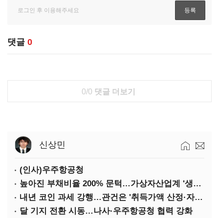
댓글
0
0/0
댓글 더보기
신상민
(인사)우주항공청
높아진 부채비율 200% 문턱…가상자산업계 '생존 시험대'
내년 코인 과세 강행…관건은 '취득가액 산정·자산 이동'
달 기지 전환 시동…나사·우주항공청 협력 강화