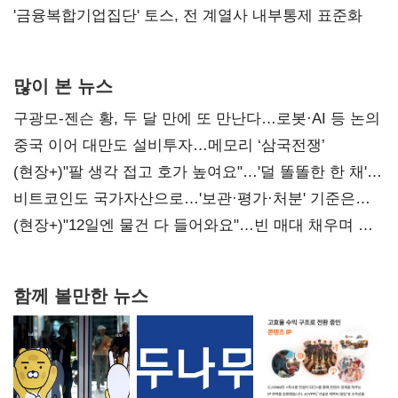
'금융복합기업집단' 토스, 전 계열사 내부통제 표준화
많이 본 뉴스
구광모-젠슨 황, 두 달 만에 또 만난다…로봇·AI 등 논의
중국 이어 대만도 설비투자…메모리 ‘삼국전쟁’
(현장+)"팔 생각 접고 호가 높여요"…'덜 똘똘한 한 채'
20억 키맞추기
비트코인도 국가자산으로…'보관·평가·처분' 기준은
숙제
(현장+)"12일엔 물건 다 들어와요"…빈 매대 채우며 문
연 홈플러스
함께 볼만한 뉴스