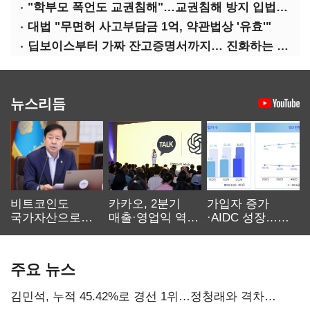
"학부모 폭언도 교권침해"…교권침해 방지 입법 시급
대법 "무면허 사고부담금 1억, 약관법상 '유효'"
딥보이스부터 가짜 잔고증명서까지… 진화하는 AI 범죄
뉴스리듬
비트코인도
카카오, 2분기
가입자 증가
국가자산으로…'
매출·영업익 역대
·AIDC 성장…
보관·평가·처분'
최대…에이전트
SKT 2분기 성장
기준은 숙제
AI 수익화 관건
본궤도
주요 뉴스
김민석, 누적 45.42%로 경선 1위…정청래와 격차