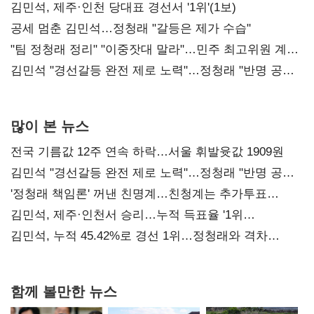
0.86%p(2보)
김민석, 제주·인천 당대표 경선서 '1위'(1보)
공세 멈춘 김민석…정청래 "갈등은 제가 수습"
"팀 정청래 정리" "이중잣대 말라"…민주 최고위원 계파
다툼 격화
김민석 "경선갈등 완전 제로 노력"…정청래 "반명 공세
사과부터"
많이 본 뉴스
전국 기름값 12주 연속 하락…서울 휘발윳값 1909원
김민석 "경선갈등 완전 제로 노력"…정청래 "반명 공세
사과부터"
'정청래 책임론' 꺼낸 친명계…친청계는 추가투표
때리기
김민석, 제주·인천서 승리…누적 득표율 '1위
탈환'(종합)
김민석, 누적 45.42%로 경선 1위…정청래와 격차
0.86%p(2보)
함께 볼만한 뉴스