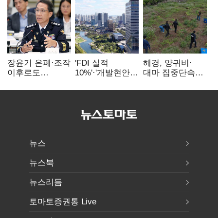
장윤기 은폐·조작
'FDI 실적
해경, 양귀비·
이후로도
10%'·'개발현안
대마 집중단속…
정보유출·
산적'…
4개월 동안
내부비위…경찰
인천경제청장
249명 검거
신뢰는 어디에
구원투수 찾기
뉴스
뉴스북
뉴스리듬
토마토증권통 Live