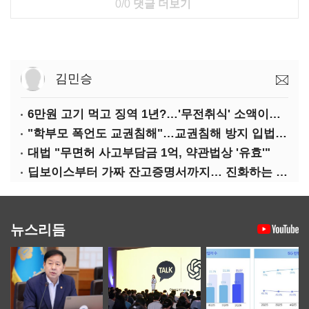
0/0
댓글 더보기
김민승
6만원 고기 먹고 징역 1년?…'무전취식' 소액이라도 상습이면 사기죄
"학부모 폭언도 교권침해"…교권침해 방지 입법 시급
대법 "무면허 사고부담금 1억, 약관법상 '유효'"
딥보이스부터 가짜 잔고증명서까지… 진화하는 AI 범죄
뉴스리듬