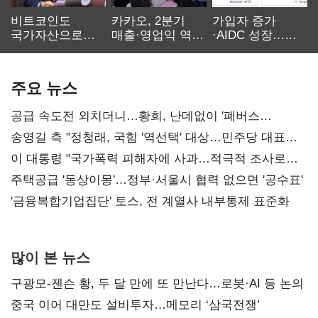
비트코인도
카카오, 2분기
가입자 증가
국가자산으로…'
매출·영업익 역대
·AIDC 성장…
보관·평가·처분'
최대…에이전트
SKT 2분기 성장
기준은 숙제
AI 수익화 관건
본궤도
주요 뉴스
공급 속도전 외치더니…황희, 난데없이 '폐버스
리모델링' 제안
송영길 측 "정청래, 국힘 '역선택' 대상…민주당 대표로
총선 지휘 못해"
이 대통령 "국가폭력 피해자에 사과…적극적 조사로
진실 밝혀야"
주택공급 '동상이몽'…정부·서울시 협력 없으면 '공수표'
'금융복합기업집단' 토스, 전 계열사 내부통제 표준화
많이 본 뉴스
구광모-젠슨 황, 두 달 만에 또 만난다…로봇·AI 등 논의
중국 이어 대만도 설비투자…메모리 ‘삼국전쟁’