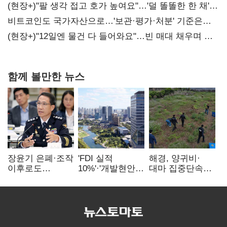
(현장+)"팔 생각 접고 호가 높여요"…'덜 똘똘한 한 채'
20억 키맞추기
비트코인도 국가자산으로…'보관·평가·처분' 기준은
숙제
(현장+)"12일엔 물건 다 들어와요"…빈 매대 채우며 문
연 홈플러스
함께 볼만한 뉴스
장윤기 은폐·조작
'FDI 실적
해경, 양귀비·
이후로도
10%'·'개발현안
대마 집중단속…
정보유출·
산적'…
4개월 동안
내부비위…경찰
인천경제청장
249명 검거
신뢰는 어디에
구원투수 찾기