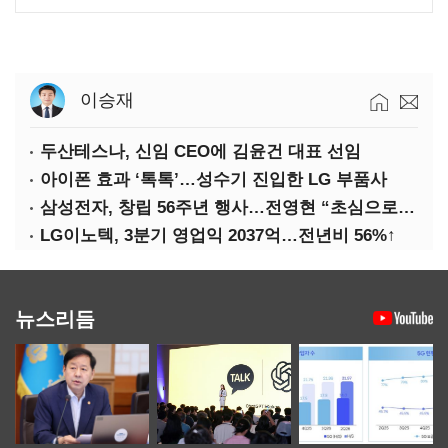
이승재
두산테스나, 신임 CEO에 김윤건 대표 선임
아이폰 효과 ‘톡톡’…성수기 진입한 LG 부품사
삼성전자, 창립 56주년 행사…전영현 “초심으로 경쟁력 회복해야”
LG이노텍, 3분기 영업익 2037억…전년비 56%↑
뉴스리듬