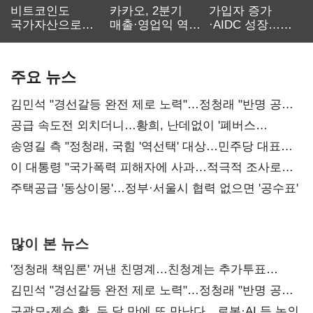
비트코인도
카카오, 2분기
가입자 증가
국가자산으로…'
매출·영업익 역대
·AIDC 성장…
보관·평가·처분'
최대…에이전트
SKT 2분기 성장
기준은 숙제
AI 수익화 관건
본궤도
주요 뉴스
김민석 "경선갈등 완전 제로 노력"…정청래 "반명 공세
사과부터"
공급 속도전 외치더니…황희, 난데없이 '폐버스
리모델링' 제안
송영길 측 "정청래, 국힘 '역선택' 대상…민주당 대표로
총선 지휘 못해"
이 대통령 "국가폭력 피해자에 사과…적극적 조사로
진실 밝혀야"
주택공급 '동상이몽'…정부·서울시 협력 없으면 '공수표'
많이 본 뉴스
'정청래 책임론' 꺼낸 친명계…친청계는 추가투표
때리기
김민석 "경선갈등 완전 제로 노력"…정청래 "반명 공세
사과부터"
구광모-젠슨 황, 두 달 만에 또 만난다…로봇·AI 등 논의