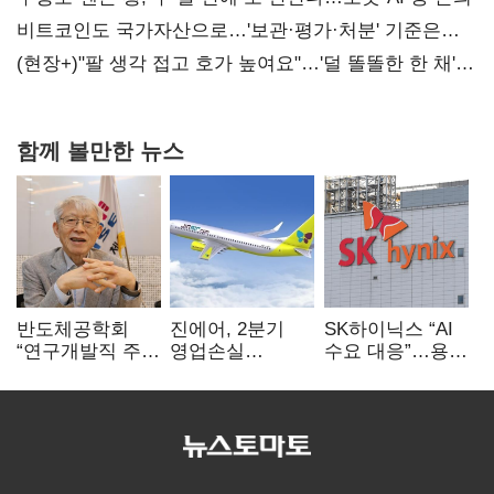
비트코인도 국가자산으로…'보관·평가·처분' 기준은
숙제
(현장+)"팔 생각 접고 호가 높여요"…'덜 똘똘한 한 채'
20억 키맞추기
함께 볼만한 뉴스
반도체공학회
진에어, 2분기
SK하이닉스 “AI
“연구개발직 주
영업손실
수요 대응”…용인
52시간제
731억…유가
·청주 팹에 54조
개선해야”
상승 여파
투자