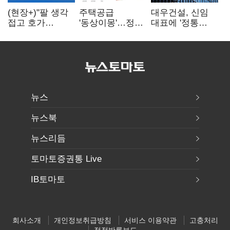
(현장+)"팔 생각
주택공급
대우건설, 신임
접고 호가
'동상이몽'…정부
대표에 '정통
높여요"…'덜
·서울시 협력
대우맨' 이강석
똘똘한 한 채'
없으면 '공수표'
부사장 내정
20억 키맞추기
뉴스
뉴스북
뉴스리듬
토마토증권통 Live
IB토마토
회사소개
개인정보취급방침
서비스 이용약관
고충처리