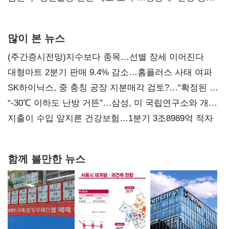
사과부터"
많이 본 뉴스
(주간증시전망)지수보다 종목…선별 장세 이어진다
대형마트 2분기 판매 9.4% 감소…홈플러스 사태 여파
SK하이닉스, 중 충칭 공장 지분매각 검토?…“확정된 바
없어”
“-30℃ 이하도 난방 거뜬”…삼성, 미 국립연구소와 개발
협력
지출이 수입 앞지른 건강보험…1분기 3조8989억 적자
함께 볼만한 뉴스