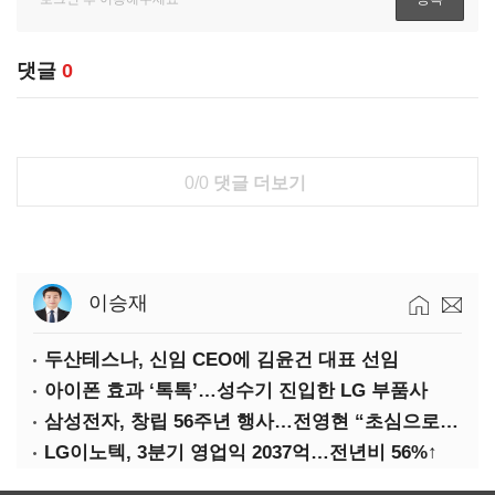
댓글
0
0/0
댓글 더보기
이승재
두산테스나, 신임 CEO에 김윤건 대표 선임
아이폰 효과 ‘톡톡’…성수기 진입한 LG 부품사
삼성전자, 창립 56주년 행사…전영현 “초심으로 경쟁력 회복해야”
LG이노텍, 3분기 영업익 2037억…전년비 56%↑