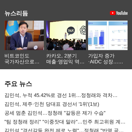
뉴스리듬
비트코인도
카카오, 2분기
가입자 증가
국가자산으로…'
매출·영업익 역대
·AIDC 성장…
보관·평가·처분'
최대…에이전트
SKT 2분기 성장
기준은 숙제
AI 수익화 관건
본궤도
주요 뉴스
김민석, 누적 45.42%로 경선 1위…정청래와 격차
0.86%p(2보)
김민석, 제주·인천 당대표 경선서 '1위'(1보)
공세 멈춘 김민석…정청래 "갈등은 제가 수습"
"팀 정청래 정리" "이중잣대 말라"…민주 최고위원 계파
다툼 격화
김민석 "경선갈등 완전 제로 노력"…정청래 "반명 공세