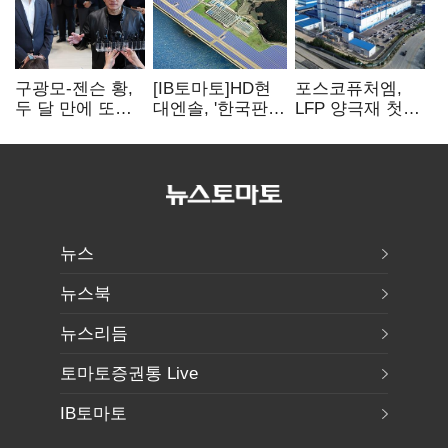
구광모-젠슨 황,
[IB토마토]HD현
포스코퓨처엠,
두 달 만에 또
대엔솔, '한국판
LFP 양극재 첫
만난다…로봇·AI
IRA' 수혜 부상…
대규모 공급…
등 논의
세액공제 선택이
ESS 시장 공략
변수
뉴스
뉴스북
뉴스리듬
토마토증권통 Live
IB토마토