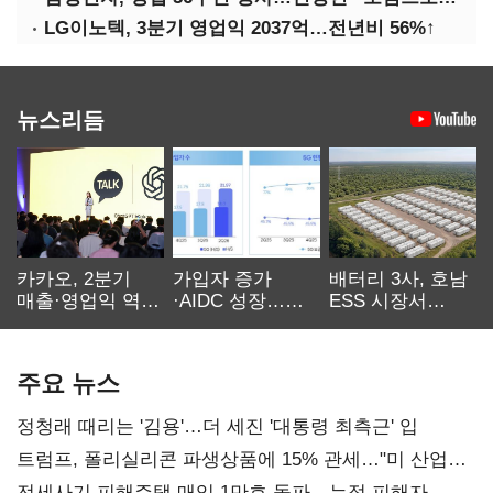
LG이노텍, 3분기 영업익 2037억…전년비 56%↑
뉴스리듬
카카오, 2분기
가입자 증가
배터리 3사, 호남
매출·영업익 역대
·AIDC 성장…
ESS 시장서
최대…에이전트
SKT 2분기 성장
‘격돌’
AI 수익화 관건
본궤도
주요 뉴스
정청래 때리는 '김용'…더 세진 '대통령 최측근' 입
트럼프, 폴리실리콘 파생상품에 15% 관세…"미 산업
재건"
전세사기 피해주택 매입 1만호 돌파…누적 피해자