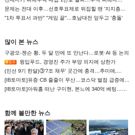
4만278명
문제는 전대 이후…선호투표제로 뒤집힐 땐 '지지층
불복'
"1차 투표서 과반" "게임 끝"…호남대전 앞두고 '충돌'
많이 본 뉴스
구광모-젠슨 황, 두 달 만에 또 만난다…로봇·AI 등 논의
윙입푸드, 경영진 주가 부양 의지에 상한가
(민선 9기 한달)③'7조 채무' 곳간에 충격…추미애,
20년만에 '비상재정' 선언 승부수
[IB토마토]유증·CB 줄줄이 무산…코스닥 벌점 급증에
상폐 압박
[IB토마토]아워홈 떠난 구미현, 본느에 340억 베팅…
가족 지배체제 구축
함께 볼만한 뉴스