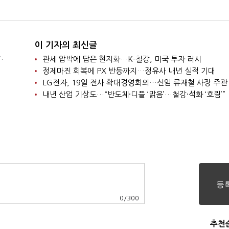
이 기자의 최신글
.
관세 압박에 답은 현지화…K-철강, 미국 투자 러시
정제마진 회복에 PX 반등까지…정유사 내년 실적 기대
LG전자, 19일 전사 확대경영회의…신임 류재철 사장 주관
내년 산업 기상도…“반도체·디플 ‘맑음’…철강·석화 ‘흐림’”
0
/
300
추천