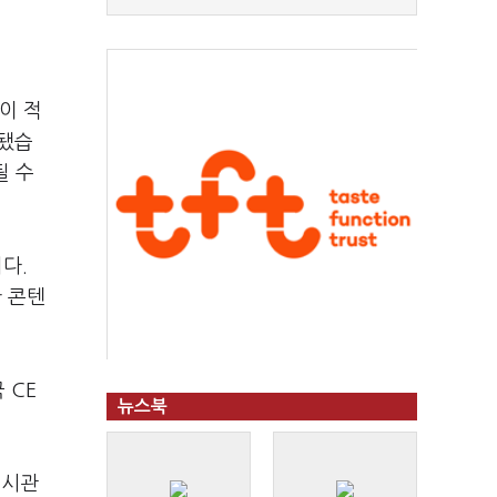
이 적
재됐습
될 수
다.
한 콘텐
 CE
뉴스북
전시관