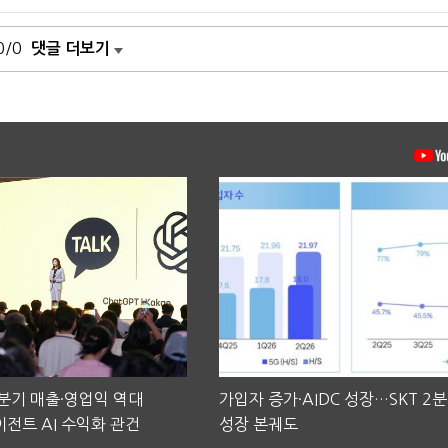
0/0
댓글 더보기
2분기 매출·영업익 역대
가입자 증가·AIDC 성장…SKT 2
전트 AI 수익화 관건
성장 본궤도