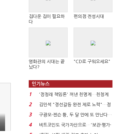
집다운 집이 필요하
편의점 전성시대
다
영화관의 시대는 끝
"CD로 구워오세요"
났다?
인기뉴스
1
'정청래 책임론' 꺼낸 친명계…친청계
는 추가투표 때리기...
2
김민석 "경선갈등 완전 제로 노력"…정
청래 "반명 공세 사...
3
구광모-젠슨 황, 두 달 만에 또 만난다…
로봇·AI 등 논...
4
비트코인도 국가자산으로…'보관·평가·
처분' 기준은 ...