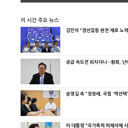
이 시간 주요 뉴스
김민석 "경선갈등 완전 제로 노력
공급 속도전 외치더니…황희, 난
송영길 측 "정청래, 국힘 '역선
이 대통령 "국가폭력 피해자에 