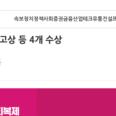
속보
정치
정책
사회
증권
금융
산업
테크
유통
건설
최고상 등 4개 수상
등