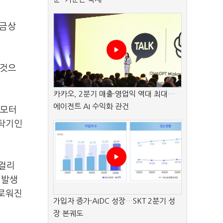
 금상
 것으
카카오, 2분기 매출·영업익 역대 최대…
에이전트 AI 수익화 관건
 모터
세탁기인
 걸리
 발생
채로워진
가입자 증가·AIDC 성장…SKT 2분기 성
장 본궤도