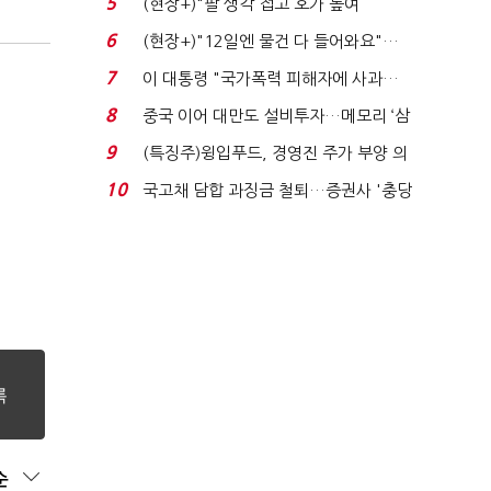
5
(현장+)"팔 생각 접고 호가 높여
요"…'덜 똘똘한 한 채' 20...
6
(현장+)"12일엔 물건 다 들어와요"…
빈 매대 채우며 문 연 ...
7
이 대통령 "국가폭력 피해자에 사과…
적극적 조사로 진...
8
중국 이어 대만도 설비투자…메모리 ‘삼
국전쟁’
9
(특징주)윙입푸드, 경영진 주가 부양 의
지에 상한가...
10
국고채 담합 과징금 철퇴…증권사 '충당
금 폭탄' 우려...
순