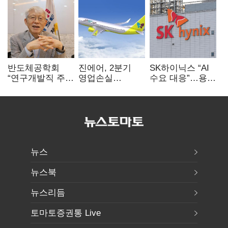
반도체공학회
진에어, 2분기
SK하이닉스 “AI
“연구개발직 주
영업손실
수요 대응”…용인
52시간제
731억…유가
·청주 팹에 54조
개선해야”
상승 여파
투자
뉴스
뉴스북
뉴스리듬
토마토증권통 Live