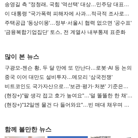
리모델링' 제안
송영길 측 "정청래, 국힘 '역선택' 대상…민주당 대표로
총선 지휘 못해"
이 대통령 "국가폭력 피해자에 사과…적극적 조사로
진실 밝혀야"
주택공급 '동상이몽'…정부·서울시 협력 없으면 '공수표'
'금융복합기업집단' 토스, 전 계열사 내부통제 표준화
많이 본 뉴스
구광모-젠슨 황, 두 달 만에 또 만난다…로봇·AI 등 논의
중국 이어 대만도 설비투자…메모리 ‘삼국전쟁’
비트코인도 국가자산으로…'보관·평가·처분' 기준은
숙제
(현장+)"팔 생각 접고 호가 높여요"…'덜 똘똘한 한 채'
20억 키맞추기
(현장+)"12일엔 물건 다 들어와요"…빈 매대 채우며 문
연 홈플러스
함께 볼만한 뉴스