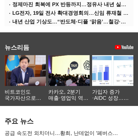
정제마진 회복에 PX 반등까지…정유사 내년 실적 기대
LG전자, 19일 전사 확대경영회의…신임 류재철 사장 주관
내년 산업 기상도…“반도체·디플 ‘맑음’…철강·석화 ‘흐림’”
뉴스리듬
비트코인도
카카오, 2분기
가입자 증가
국가자산으로…'
매출·영업익 역대
·AIDC 성장…
보관·평가·처분'
최대…에이전트
SKT 2분기 성장
기준은 숙제
AI 수익화 관건
본궤도
주요 뉴스
공급 속도전 외치더니…황희, 난데없이 '폐버스