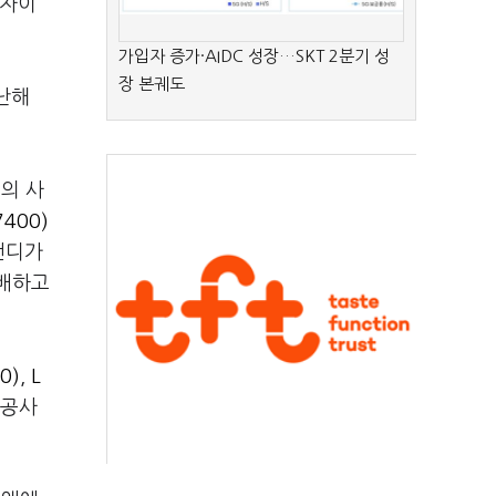
 자이
가입자 증가·AIDC 성장…SKT 2분기 성
장 본궤도
지난해
의 사
400)
앤디가
지배하고
0)
,
L
 공사