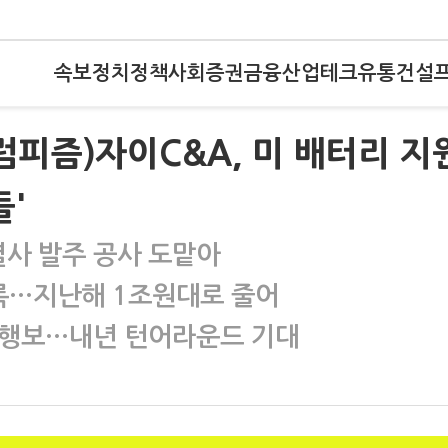
속보
정치
정책
사회
증권
금융
산업
테크
유통
건설
럼피즘)자이C&A, 미 배터리 지
들'
열사 발주 공사 도맡아
기록…지난해 1조원대로 줄어
 행보…내년 턴어라운드 기대