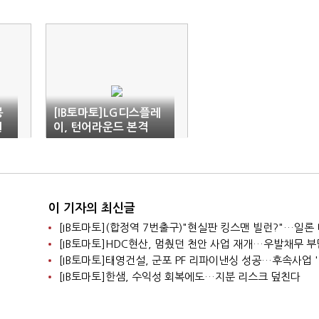
봉
[IB토마토]LG디스플레
원
이, 턴어라운드 본격
화…투자는 '신중 모드'
이 기자의 최신글
[IB토마토]태영건설, 군포 PF 리파이낸싱 성공…후속사업 
[IB토마토]한샘, 수익성 회복에도…지분 리스크 덮친다