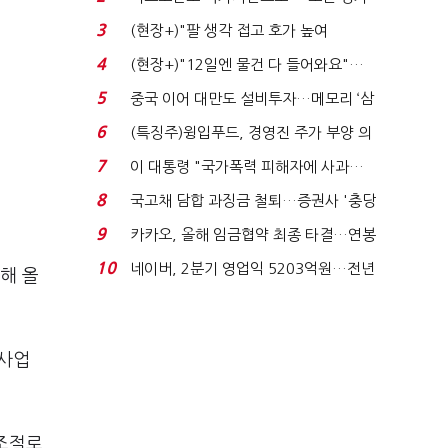
처분' 기준은 ...
3
(현장+)"팔 생각 접고 호가 높여
요"…'덜 똘똘한 한 채' 20...
4
(현장+)"12일엔 물건 다 들어와요"…
빈 매대 채우며 문 연 ...
5
중국 이어 대만도 설비투자…메모리 ‘삼
국전쟁’
6
(특징주)윙입푸드, 경영진 주가 부양 의
지에 상한가...
7
이 대통령 "국가폭력 피해자에 사과…
적극적 조사로 진...
8
국고채 담합 과징금 철퇴…증권사 '충당
금 폭탄' 우려...
9
카카오, 올해 임금협약 최종 타결…연봉
6.3% 인상·격려...
10
네이버, 2분기 영업익 5203억원…전년
해 올
비 0.2% 감소...
 사업
 조절로