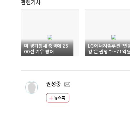
관련기사
미 경기침체 충격에 25
LG에너지솔루션 '연
00선 겨우 방어
킹'은 권영수…71억
수령
권성중
뉴스북