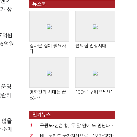
씨앤에
뉴스북
가 상
57억원
46억원
집다운 집이 필요하
편의점 전성시대
다
 운영
영화관의 시대는 끝
"CD로 구워오세요"
텔란티
났다?
인기뉴스
 않을
1
구광모-젠슨 황, 두 달 만에 또 만난다…
 소재
로봇·AI 등 논...
2
비트코인도 국가자산으로…'보관·평가·