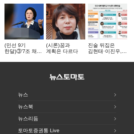
(민선 9기
(시론)꿈과
진술 뒤집은
한달)③'7조 채무'
계획은 다르다
김현태·이진우,
곳간에 충격…
박안수는 "국가에
추미애, 20년만에
헌신"…법정서
'비상재정' 선언
드러난 군
승부수
수뇌부의 민낯
뉴스
뉴스북
뉴스리듬
토마토증권통 Live