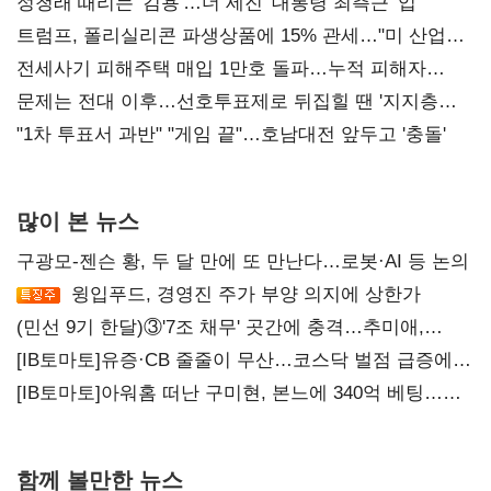
정청래 때리는 '김용'…더 세진 '대통령 최측근' 입
트럼프, 폴리실리콘 파생상품에 15% 관세…"미 산업
재건"
전세사기 피해주택 매입 1만호 돌파…누적 피해자
4만278명
문제는 전대 이후…선호투표제로 뒤집힐 땐 '지지층
불복'
"1차 투표서 과반" "게임 끝"…호남대전 앞두고 '충돌'
많이 본 뉴스
구광모-젠슨 황, 두 달 만에 또 만난다…로봇·AI 등 논의
윙입푸드, 경영진 주가 부양 의지에 상한가
(민선 9기 한달)③'7조 채무' 곳간에 충격…추미애,
20년만에 '비상재정' 선언 승부수
[IB토마토]유증·CB 줄줄이 무산…코스닥 벌점 급증에
상폐 압박
[IB토마토]아워홈 떠난 구미현, 본느에 340억 베팅…
가족 지배체제 구축
함께 볼만한 뉴스