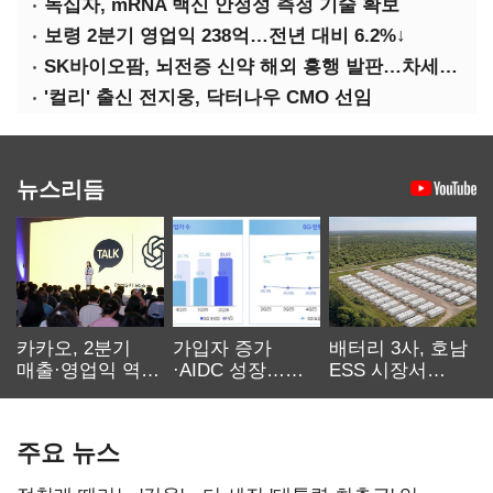
녹십자, mRNA 백신 안정성 측정 기술 확보
보령 2분기 영업익 238억…전년 대비 6.2%↓
SK바이오팜, 뇌전증 신약 해외 흥행 발판…차세대 신약 개발 속도
'컬리' 출신 전지웅, 닥터나우 CMO 선임
뉴스리듬
카카오, 2분기
가입자 증가
배터리 3사, 호남
매출·영업익 역대
·AIDC 성장…
ESS 시장서
최대…에이전트
SKT 2분기 성장
‘격돌’
AI 수익화 관건
본궤도
주요 뉴스