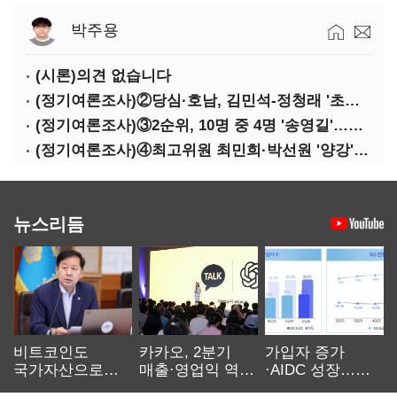
박주용
(시론)의견 없습니다
(정기여론조사)②당심·호남, 김민석-정청래 '초접전'
(정기여론조사)③2순위, 10명 중 4명 '송영길'…정청래 '한 자릿수'
(정기여론조사)④최고위원 최민희·박선원 '양강'…서미화·이성윤·임미애 뒤이어
뉴스리듬
비트코인도
카카오, 2분기
가입자 증가
국가자산으로…'
매출·영업익 역대
·AIDC 성장…
보관·평가·처분'
최대…에이전트
SKT 2분기 성장