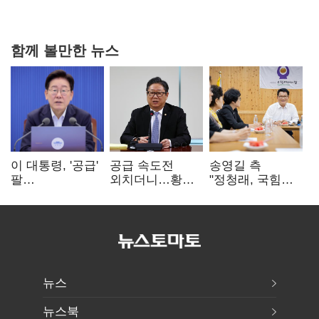
진실 밝혀야"
함께 볼만한 뉴스
이 대통령, '공급'
공급 속도전
송영길 측
팔
외치더니…황희,
"정청래, 국힘
걷어붙였는데…
난데없이 '폐버스
'역선택' 대상…
여 내부선
리모델링' 제안
민주당 대표로
'부동산
총선 지휘 못해"
망언'(종합)
뉴스
뉴스북