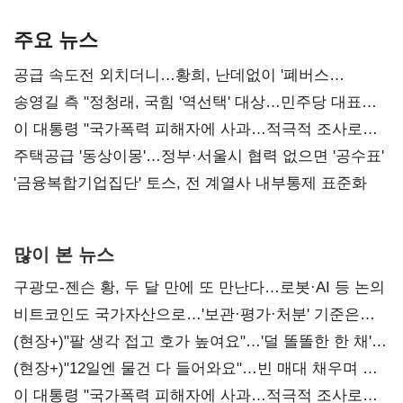
기준은 숙제
AI 수익화 관건
본궤도
주요 뉴스
공급 속도전 외치더니…황희, 난데없이 '폐버스
리모델링' 제안
송영길 측 "정청래, 국힘 '역선택' 대상…민주당 대표로
총선 지휘 못해"
이 대통령 "국가폭력 피해자에 사과…적극적 조사로
진실 밝혀야"
주택공급 '동상이몽'…정부·서울시 협력 없으면 '공수표'
'금융복합기업집단' 토스, 전 계열사 내부통제 표준화
많이 본 뉴스
구광모-젠슨 황, 두 달 만에 또 만난다…로봇·AI 등 논의
비트코인도 국가자산으로…'보관·평가·처분' 기준은
숙제
(현장+)"팔 생각 접고 호가 높여요"…'덜 똘똘한 한 채'
20억 키맞추기
(현장+)"12일엔 물건 다 들어와요"…빈 매대 채우며 문
연 홈플러스
이 대통령 "국가폭력 피해자에 사과…적극적 조사로