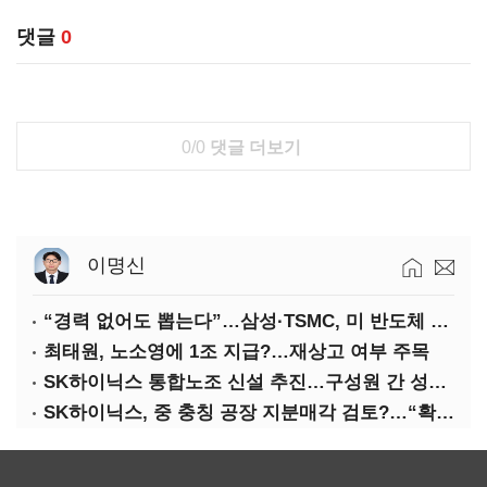
댓글
0
0/0
댓글 더보기
이명신
“경력 없어도 뽑는다”…삼성·TSMC, 미 반도체 인재 쟁탈전
최태원, 노소영에 1조 지급?…재상고 여부 주목
SK하이닉스 통합노조 신설 추진…구성원 간 성과급 불만 확산
SK하이닉스, 중 충칭 공장 지분매각 검토?…“확정된 바 없어”