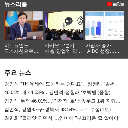
뉴스리듬
비트코인도
카카오, 2분기
가입자 증가
국가자산으로…'
매출·영업익 역대
·AIDC 성장…
보관·평가·처분'
최대…에이전트
SKT 2분기 성장
기준은 숙제
AI 수익화 관건
본궤도
주요 뉴스
김민석 "TK 유세에 도움되는 당대표"…정청래 "벌써
대표된 양 당직 배분"
46.01% 대 44.53%…김민석·정청래 '초박빙'(종합)
김민석 누적 46.01%…'격전지' 호남 앞두고 1위 지켰다
(2보)
김민석, 강원·대구·경북서 48.54%…1위 수성(1보)
최민희 "골리앗 김민석"…임미애 "부끄러운 줄 알아야"