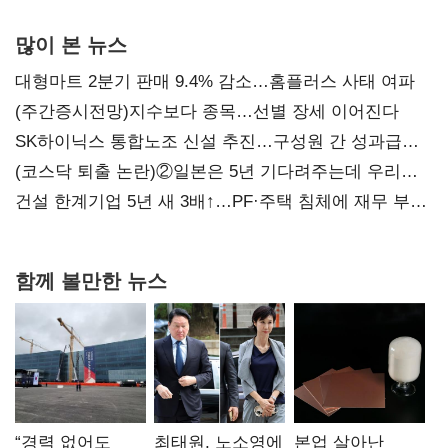
많이 본 뉴스
대형마트 2분기 판매 9.4% 감소…홈플러스 사태 여파
(주간증시전망)지수보다 종목…선별 장세 이어진다
SK하이닉스 통합노조 신설 추진…구성원 간 성과급
불만 확산
(코스닥 퇴출 논란)②일본은 5년 기다려주는데 우리는
당장 퇴출?…시간만으론 부족한 코스닥 구하기
건설 한계기업 5년 새 3배↑…PF·주택 침체에 재무 부담
확대
함께 볼만한 뉴스
“경력 없어도
최태원, 노소영에
본업 살아난