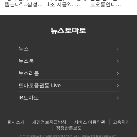
뽑는다”…삼성
1조 지급?…
코오롱인더
·TSMC, 미
재상고 여부 주목
·HS효성…AI·
반도체 인재
배터리 소재로
쟁탈전
보폭 확대
뉴스
뉴스북
뉴스리듬
토마토증권통 Live
IB토마토
회사소개
개인정보취급방침
서비스 이용약관
고충처리
정정반론보도
COPYRIGHT © NEWSTOMATO. ALL RIGHTS RESERVED.