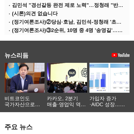
김민석 "경선갈등 완전 제로 노력"…정청래 "반명 공세 사과부터"
(시론)의견 없습니다
(정기여론조사)②당심·호남, 김민석-정청래 '초접전'
(정기여론조사)③2순위, 10명 중 4명 '송영길'…정청래 '한 자릿수'
뉴스리듬
비트코인도
카카오, 2분기
가입자 증가
국가자산으로…'
매출·영업익 역대
·AIDC 성장…
보관·평가·처분'
최대…에이전트
SKT 2분기 성장
기준은 숙제
AI 수익화 관건
본궤도
주요 뉴스