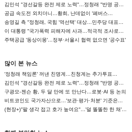
김민석 "경선갈등 완전 제로 노력"…정청래 "반명 공세
사과부터"
공급 속도전 외치더니…황희, 난데없이 '폐버스
리모델링' 제안
송영길 측 "정청래, 국힘 '역선택' 대상…민주당 대표로
총선 지휘 못해"
이 대통령 "국가폭력 피해자에 사과…적극적 조사로
진실 밝혀야"
주택공급 '동상이몽'…정부·서울시 협력 없으면 '공수표'
많이 본 뉴스
'정청래 책임론' 꺼낸 친명계…친청계는 추가투표
때리기
김민석 "경선갈등 완전 제로 노력"…정청래 "반명 공세
사과부터"
구광모-젠슨 황, 두 달 만에 또 만난다…로봇·AI 등 논의
비트코인도 국가자산으로…'보관·평가·처분' 기준은
숙제
(현장+)"팔 생각 접고 호가 높여요"…'덜 똘똘한 한 채'
20억 키맞추기