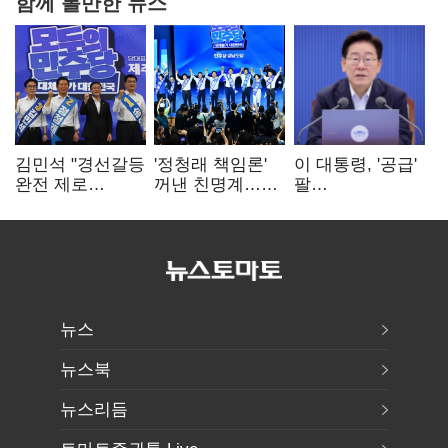
함께 볼만한 뉴스
김민석 "경선갈등
'정청래 책임론'
이 대통령, '공급'
완전 제로
꺼낸 친명계…
팔
노력"…정청래
친청계는
걷어붙였는데…
"반명 공세
추가투표 때리기
여 내부선
사과부터"
'부동산
망언'(종합)
뉴스
뉴스북
뉴스리듬