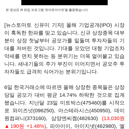
본 영상은 AI 편집 프로그램 '토마토아이컷'을 활용했습니다.
[뉴스토마토 신유미 기자] 올해 기업공개(IPO) 시장
이 혹독한 한파를 맞고 있습니다. 신규 상장종목 대부
분이 상장 첫날부터 공모가를 밑돌며 투자자들의 기
대를 저버린 것입니다. 기대를 모았던 대형 기업조차
약세를 면치 못하는 등 분위기는 더욱 얼어붙고 있습
니다. 새내기들의 주가 부진이 이어지면서 공모주 투
자자들도 급격히 식어가는 분위기입니다.
6일 한국거래소에 따르면 올해 상장한 종목들은 상장
당일 공모가 대비 평균 14.74% 하락한 것으로 집계
됐습니다. 지난달 23일
미트박스(475460)
를 시작으
로
와이즈넛(096250)
,
아스테라시스(450950)
,
데이
원컴퍼니(373160)
,
삼양엔씨켐(482630)
(13,030원
▲190원 +1.48%)
, 피아이이,
아이지넷(462980)
,
엘