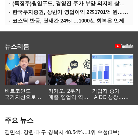
(특징주)윙입푸드, 경영진 주가 부양 의지에 상한가
한국투자증권, 상반기 영업이익 2조1701억 원… 전년비 89.1%↑
코스닥 반등, 닷새간 24%↑…1000선 회복은 언제
뉴스리듬
비트코인도
카카오, 2분기
가입자 증가
국가자산으로…'
매출·영업익 역대
·AIDC 성장…
보관·평가·처분'
최대…에이전트
SKT 2분기 성장
기준은 숙제
AI 수익화 관건
본궤도
주요 뉴스
김민석, 강원·대구·경북서 48.54%…1위 수성(1보)