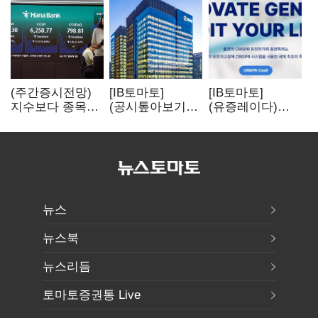
(주간증시전망)
[IB토마토]
[IB토마토]
지수보다 종목…
(공시톺아보기)
(유증레이다)
선별 장세
수주 공시, 왜
툴젠, 조달액
이어진다
바로 매출로
3분의 1 토막…
잡히지 않을까
특허소송
비용부터 챙긴다
뉴스
뉴스북
뉴스리듬
토마토증권통 Live