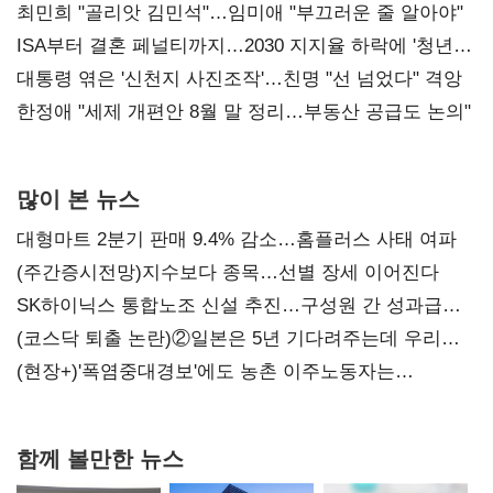
최민희 "골리앗 김민석"…임미애 "부끄러운 줄 알아야"
ISA부터 결혼 페널티까지…2030 지지율 하락에 '청년
챙기기'
대통령 엮은 '신천지 사진조작'…친명 "선 넘었다" 격앙
한정애 "세제 개편안 8월 말 정리…부동산 공급도 논의"
많이 본 뉴스
대형마트 2분기 판매 9.4% 감소…홈플러스 사태 여파
(주간증시전망)지수보다 종목…선별 장세 이어진다
SK하이닉스 통합노조 신설 추진…구성원 간 성과급
불만 확산
(코스닥 퇴출 논란)②일본은 5년 기다려주는데 우리는
당장 퇴출?…시간만으론 부족한 코스닥 구하기
(현장+)'폭염중대경보'에도 농촌 이주노동자는
강행군…'야외작업 중지' 권고도 무시
함께 볼만한 뉴스