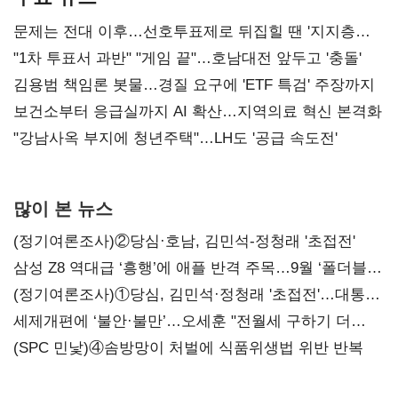
문제는 전대 이후…선호투표제로 뒤집힐 땐 '지지층
불복'
"1차 투표서 과반" "게임 끝"…호남대전 앞두고 '충돌'
김용범 책임론 봇물…경질 요구에 'ETF 특검' 주장까지
보건소부터 응급실까지 AI 확산…지역의료 혁신 본격화
"강남사옥 부지에 청년주택"…LH도 '공급 속도전'
많이 본 뉴스
(정기여론조사)②당심·호남, 김민석-정청래 '초접전'
삼성 Z8 역대급 ‘흥행’에 애플 반격 주목…9월 ‘폴더블
대전’
(정기여론조사)①당심, 김민석·정청래 '초접전'…대통령
지지도 '50% 아래로'(종합)
세제개편에 ‘불안·불만’…오세훈 "전월세 구하기 더
힘들어질 것"
(SPC 민낯)④솜방망이 처벌에 식품위생법 위반 반복