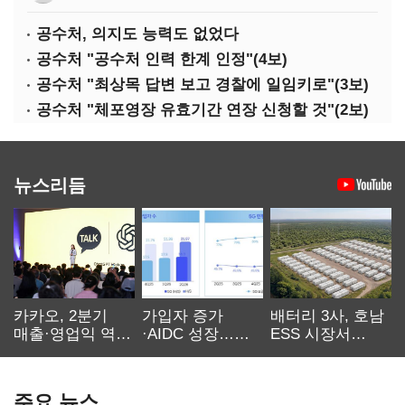
공수처, 의지도 능력도 없었다
공수처 "공수처 인력 한계 인정"(4보)
공수처 "최상목 답변 보고 경찰에 일임키로"(3보)
공수처 "체포영장 유효기간 연장 신청할 것"(2보)
뉴스리듬
카카오, 2분기
가입자 증가
배터리 3사, 호남
매출·영업익 역대
·AIDC 성장…
ESS 시장서
최대…에이전트
SKT 2분기 성장
‘격돌’
AI 수익화 관건
본궤도
주요 뉴스