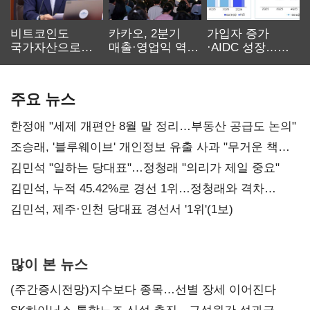
비트코인도
카카오, 2분기
가입자 증가
국가자산으로…'
매출·영업익 역대
·AIDC 성장…
보관·평가·처분'
최대…에이전트
SKT 2분기 성장
기준은 숙제
AI 수익화 관건
본궤도
주요 뉴스
한정애 "세제 개편안 8월 말 정리…부동산 공급도 논의"
조승래, '블루웨이브' 개인정보 유출 사과 "무거운 책임
통감"
김민석 "일하는 당대표"…정청래 "의리가 제일 중요"
김민석, 누적 45.42%로 경선 1위…정청래와 격차
0.86%p(2보)
김민석, 제주·인천 당대표 경선서 '1위'(1보)
많이 본 뉴스
(주간증시전망)지수보다 종목…선별 장세 이어진다