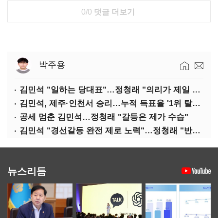
0/0
댓글 더보기
박주용
김민석 "일하는 당대표"…정청래 "의리가 제일 중요"
김민석, 제주·인천서 승리…누적 득표율 '1위 탈환'(종합)
공세 멈춘 김민석…정청래 "갈등은 제가 수습"
김민석 "경선갈등 완전 제로 노력"…정청래 "반명 공세 사과부터"
뉴스리듬