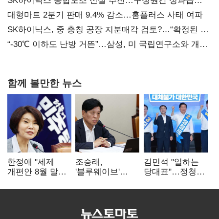
SK하이닉스 통합노조 신설 추진…구성원간 성과급
불만 확산
대형마트 2분기 판매 9.4% 감소…홈플러스 사태 여파
SK하이닉스, 중 충칭 공장 지분매각 검토?…“확정된 바
없어”
“-30℃ 이하도 난방 거뜬”…삼성, 미 국립연구소와 개발
협력
함께 볼만한 뉴스
한정애 "세제
조승래,
김민석 "일하는
개편안 8월 말
'블루웨이브'
당대표"…정청래
정리…부동산
개인정보 유출
"의리가 제일
공급도 논의"
사과 "무거운
중요"
책임 통감"