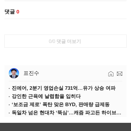
댓글
0
0/0
댓글 더보기
표진수
진에어, 2분기 영업손실 731억…유가 상승 여파
강인한 근육에 날렵함을 입히다
‘보조금 제로’ 폭탄 맞은 BYD, 판매량 급제동
독일차 넘은 현대차 ‘뚝심’…캐즘 파고든 하이브리드 역전극