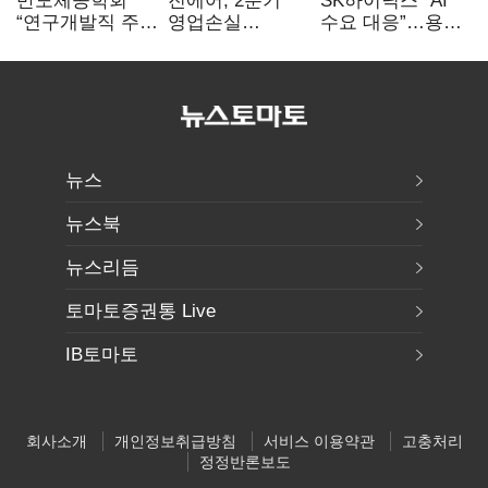
반도체공학회
진에어, 2분기
SK하이닉스 “AI
“연구개발직 주
영업손실
수요 대응”…용인
52시간제
731억…유가
·청주 팹에 54조
개선해야”
상승 여파
투자
뉴스
뉴스북
뉴스리듬
토마토증권통 Live
IB토마토
회사소개
개인정보취급방침
서비스 이용약관
고충처리
정정반론보도