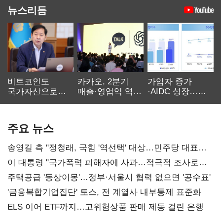
뉴스리듬
비트코인도
카카오, 2분기
가입자 증가
국가자산으로…'
매출·영업익 역대
·AIDC 성장…
보관·평가·처분'
최대…에이전트
SKT 2분기 성장
기준은 숙제
AI 수익화 관건
본궤도
주요 뉴스
송영길 측 "정청래, 국힘 '역선택' 대상…민주당 대표로
총선 지휘 못해"
이 대통령 "국가폭력 피해자에 사과…적극적 조사로
진실 밝혀야"
주택공급 '동상이몽'…정부·서울시 협력 없으면 '공수표'
'금융복합기업집단' 토스, 전 계열사 내부통제 표준화
ELS 이어 ETF까지…고위험상품 판매 제동 걸린 은행