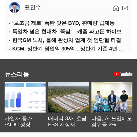
표진수
‘보조금 제로’ 폭탄 맞은 BYD, 판매량 급제동
독일차 넘은 현대차 ‘뚝심’…캐즘 파고든 하이브리드 역전극
한국GM 노사, 올해 완성차 업계 첫 임단협 타결
KGM, 상반기 영업익 305억…상반기 기준 4년 연속 흑자
뉴스리듬
가입자 증가
배터리 3사, 호남
다음, AI 도입에도
·AIDC 성장…
ESS 시장서
점유율 2%…
SKT 2분기 성장
‘격돌’
에이전트
본궤도
차별화가 관건