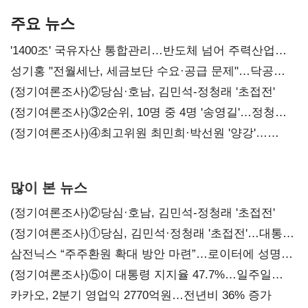
주요 뉴스
'1400조' 국유자산 통합관리…반도체 넘어 주력산업
구조혁신
성기홍 "전월세난, 세금보단 수요·공급 문제"…닥공
시사
(정기여론조사)②당심·호남, 김민석-정청래 '초접전'
(정기여론조사)③2순위, 10명 중 4명 '송영길'…정청래
'한 자릿수'
(정기여론조사)④최고위원 최민희·박선원 '양강'…
서미화·이성윤·임미애 뒤이어
많이 본 뉴스
(정기여론조사)②당심·호남, 김민석-정청래 '초접전'
(정기여론조사)①당심, 김민석·정청래 '초접전'…대통령
지지도 '50% 아래로'(종합)
삼전닉스 “주주환원 확대 방안 마련”…로이터에 성명
보내
(정기여론조사)⑤이 대통령 지지율 47.7%…일주일
만에 다시 40%대
카카오, 2분기 영업익 2770억원…전년비 36% 증가