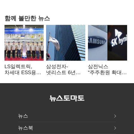
함께 볼만한 뉴스
LS일렉트릭,
삼성전자-
삼전닉스
차세대 ESS용
넷리스트 6년
“주주환원 확대
전력변환장치 G2
특허분쟁 종료…
방안 마련”…
출하
기술 협력 확대
로이터에 성명
합의
보내
뉴스
뉴스북