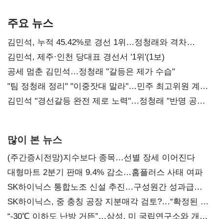
기준은 숙제
AI 수익화 관건
본궤도
주요 뉴스
김민석, 누적 45.42%로 경선 1위…정청래와 격차
0.86%p(2보)
김민석, 제주·인천 당대표 경선서 '1위'(1보)
공세 멈춘 김민석…정청래 "갈등은 제가 수습"
"팀 정청래 정리" "이중잣대 말라"…민주 최고위원 계파
다툼 격화
김민석 "경선갈등 완전 제로 노력"…정청래 "반명 공세
사과부터"
많이 본 뉴스
(주간증시전망)지수보다 종목…선별 장세 이어진다
대형마트 2분기 판매 9.4% 감소…홈플러스 사태 여파
SK하이닉스 통합노조 신설 추진…구성원간 성과급
불만 확산
SK하이닉스, 중 충칭 공장 지분매각 검토?…“확정된 바
없어”
“-30℃ 이하도 난방 거뜬”…삼성, 미 국립연구소와 개발