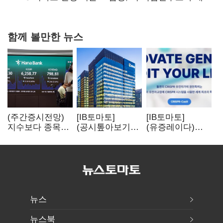
협력
함께 볼만한 뉴스
(주간증시전망)
[IB토마토]
[IB토마토]
지수보다 종목…
(공시톺아보기)
(유증레이다)
선별 장세
수주 공시, 왜
툴젠, 조달액
이어진다
바로 매출로
3분의 1 토막…
잡히지 않을까
특허소송
비용부터 챙긴다
뉴스
뉴스북