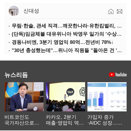
신대성
무림·한솔, 관세 직격…깨끗한나라·유한킴벌리, 수익성 악화
(단독)임금체불 대유위니아 박영우 일가의 '수상한 별장'
경동나비엔, 3분기 영업익 80억…전년비 78%↓
"30년 충성했는데"…위니아 직원들 "돌아온 건 '배신'"
뉴스리듬
비트코인도
카카오, 2분기
가입자 증가
국가자산으로…'
매출·영업익 역대
·AIDC 성장…
보관·평가·처분'
최대…에이전트
SKT 2분기 성장