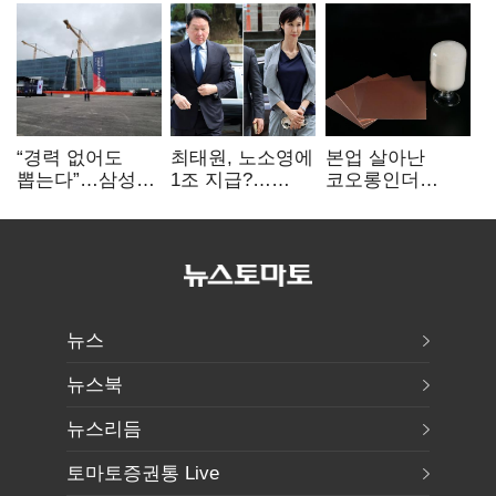
“경력 없어도
최태원, 노소영에
본업 살아난
뽑는다”…삼성
1조 지급?…
코오롱인더
·TSMC, 미
재상고 여부 주목
·HS효성…AI·
반도체 인재
배터리 소재로
쟁탈전
보폭 확대
뉴스
뉴스북
뉴스리듬
토마토증권통 Live