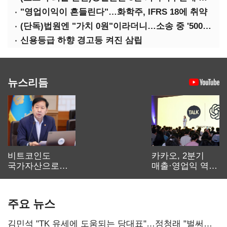
"영업이익이 흔들린다"…화학주, IFRS 18에 취약
(단독)법원엔 "가치 0원"이라더니…소송 중 '500원 유증' 강행한 라인게임즈
신용등급 하향 경고등 켜진 삼립
뉴스리듬
비트코인도
카카오, 2분기
국가자산으로…'
매출·영업익 역대
보관·평가·처분'
최대…에이전트
기준은 숙제
AI 수익화 관건
주요 뉴스
김민석 "TK 유세에 도움되는 당대표"…정청래 "벌써