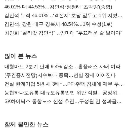
대표된 양 당직 배분"
46.01% 대 44.53%…김민석·정청래 '초박빙'(종합)
김민석 누적 46.01%…'격전지' 호남 앞두고 1위 지켰다
(2보)
김민석, 강원·대구·경북서 48.54%…1위 수성(1보)
최민희 "골리앗 김민석"…임미애 "부끄러운 줄 알아야"
많이 본 뉴스
대형마트 2분기 판매 9.4% 감소…홈플러스 사태 여파
(주간증시전망)지수보다 종목…선별 장세 이어진다
건설 한계기업 5년 새 3배↑…PF·주택 침체에 재무 부담
확대
농협하나로유통 대규모유통업법 위반 적발…공정위,
과징금 4억6200만원 부과
SK하이닉스 통합노조 신설 추진…구성원 간 성과급
불만 확산
함께 볼만한 뉴스