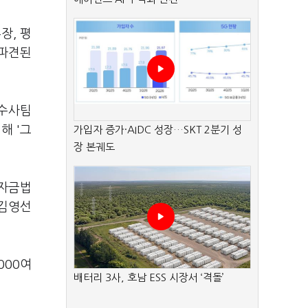
장, 평
 파견된
별수사팀
해 '그
가입자 증가·AIDC 성장…SKT 2분기 성
장 본궤도
치자금법
 김영선
000여
배터리 3사, 호남 ESS 시장서 ‘격돌’