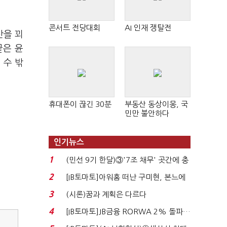
콘서트 전당대회
AI 인재 쟁탈전
산을 꾀
끝은 윤
 수 밖
휴대폰이 끊긴 30분
부동산 동상이몽, 국
민만 불안하다
인기뉴스
1
(민선 9기 한달)③'7조 채무' 곳간에 충
격…추미애, 20년...
2
[IB토마토]아워홈 떠난 구미현, 본느에
340억 베팅…가...
3
(시론)꿈과 계획은 다르다
4
[IB토마토]JB금융 RORWA 2% 돌파…
실적 견인은 은행 ...