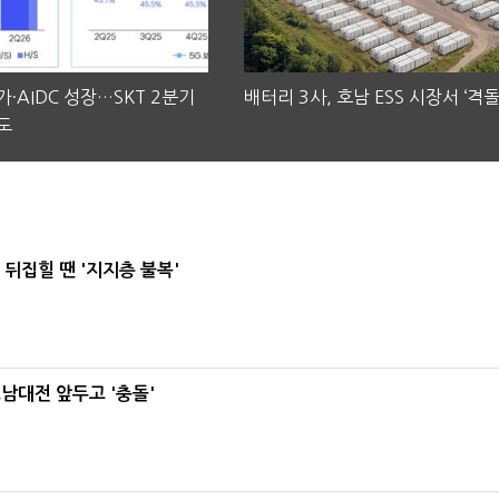
·AIDC 성장…SKT 2분기
배터리 3사, 호남 ESS 시장서 ‘격돌
도
뒤집힐 땐 '지지층 불복'
호남대전 앞두고 '충돌'