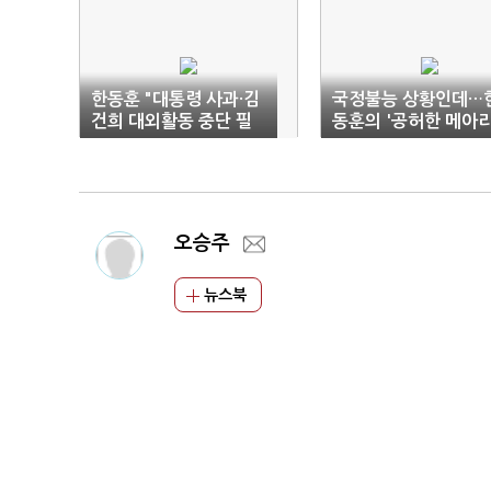
한동훈 "대통령 사과·김
국정불능 상황인데…
건희 대외활동 중단 필
동훈의 '공허한 메아리
요"
오승주
뉴스북