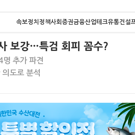
속보
정치
정책
사회
증권
금융
산업
테크
유통
건설
검사 보강…특검 회피 꼼수?
4명 추가 파견
산 의도로 분석