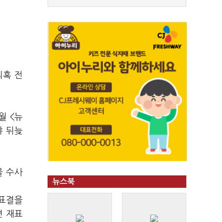
의혹 전
월 <뉴
야 뒤늦
을 수사
뉴스북
재표결을
면 재표