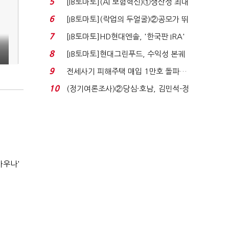
5
[IB토마토](AI 보험혁신)①생산성 최대
80% 개선…현실...
6
[IB토마토](락업의 두얼굴)②공모가 뛰
자 첫날 매도…FI ...
7
[IB토마토]HD현대엔솔, '한국판 IRA'
수혜 부상…세액공...
8
[IB토마토]현대그린푸드, 수익성 본궤
도…실적 개선에 ...
9
전세사기 피해주택 매입 1만호 돌파…
누적 피해자 4만2...
10
(정기여론조사)②당심·호남, 김민석-정
청래 '초접전'...
사우나'