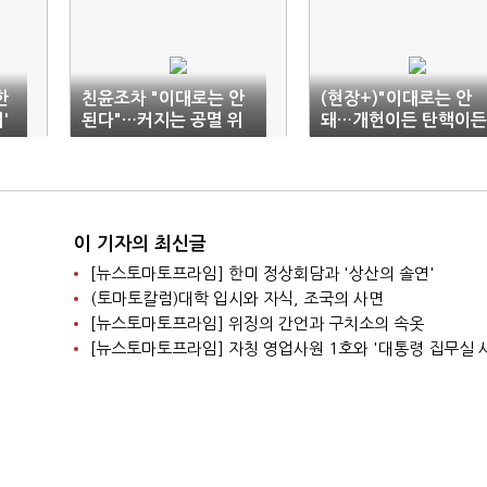
한
친윤조차 "이대로는 안
(현장+)"이대로는 안
'
된다"…커지는 공멸 위
돼…개헌이든 탄핵이든
기
선택해야"
이 기자의 최신글
[뉴스토마토프라임] 한미 정상회담과 '상산의 솔연'
(토마토칼럼)대학 입시와 자식, 조국의 사면
[뉴스토마토프라임] 위징의 간언과 구치소의 속옷
[뉴스토마토프라임] 자칭 영업사원 1호와 '대통령 집무실 