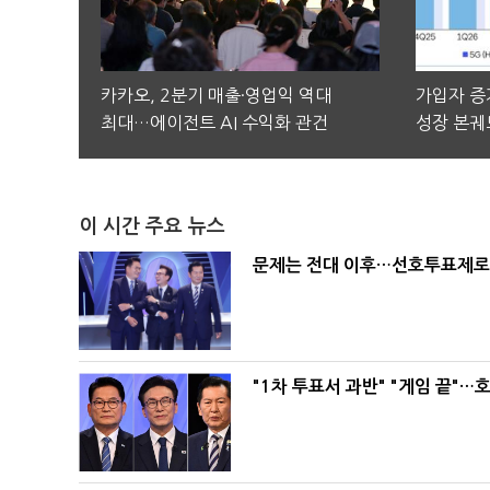
카카오, 2분기 매출·영업익 역대
가입자 증가
최대…에이전트 AI 수익화 관건
성장 본궤
이 시간 주요 뉴스
문제는 전대 이후…선호투표제로 
"1차 투표서 과반" "게임 끝"…