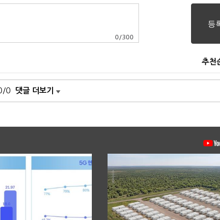
0
/
300
추천
0/0
댓글 더보기