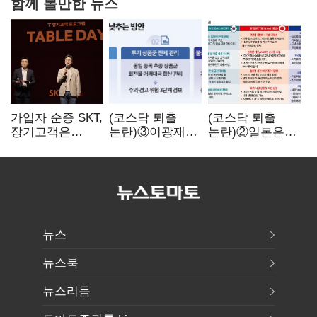
함께 볼만한 뉴스
가입자 순증 SKT,
(코스닥 퇴출
(코스닥 퇴출
장기고객은
논란)③이광재
논란)②일본은
CEO가 직접
"과속 잡더라도
5년
챙긴다
자동차 없애지는
기다려주는데
말아야"
우리는 당장
퇴출?…
시간만으론
부족한 코스닥
구하기
뉴스
뉴스북
뉴스리듬