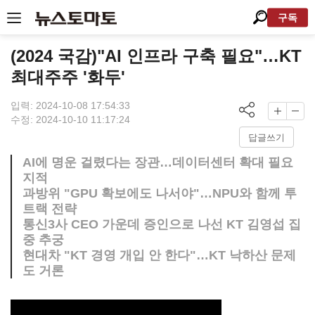
구독
(2024 국감)"AI 인프라 구축 필요"…KT
최대주주 '화두'
입력: 2024-10-08 17:54:33
수정: 2024-10-10 11:17:24
답글쓰기
AI에 명운 걸렸다는 장관…데이터센터 확대 필요
지적
과방위 "GPU 확보에도 나서야"…NPU와 함께 투
트랙 전략
통신3사 CEO 가운데 증인으로 나선 KT 김영섭 집
중 추궁
현대차 "KT 경영 개입 안 한다"…KT 낙하산 문제
도 거론