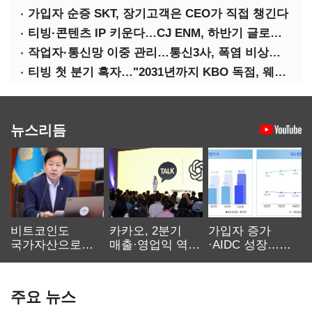
가입자 순증 SKT, 장기고객은 CEO가 직접 챙긴다
티빙·콘텐츠 IP 키운다…CJ ENM, 하반기 글로벌 확장 가속
작업자·통신망 이중 관리…통신3사, 폭염 비상대응 돌입
티빙 첫 분기 흑자…"2031년까지 KBO 독점, 웨이브 합병도 속도"
뉴스리듬
비트코인도
카카오, 2분기
가입자 증가
국가자산으로…'
매출·영업익 역대
·AIDC 성장…
보관·평가·처분'
최대…에이전트
SKT 2분기 성장
기준은 숙제
AI 수익화 관건
본궤도
주요 뉴스