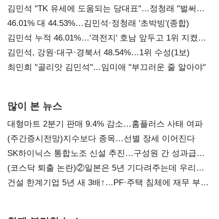
김민석 "TK 유세에 도움되는 당대표"…정청래 "벌써
대표된 양 당직 배분"
46.01% 대 44.53%…김민석·정청래 '초박빙'(종합)
김민석 누적 46.01%…'격전지' 호남 앞두고 1위 지켰다
(2보)
김민석, 강원·대구·경북서 48.54%…1위 수성(1보)
최민희 "골리앗 김민석"…임미애 "부끄러운 줄 알아야"
많이 본 뉴스
대형마트 2분기 판매 9.4% 감소…홈플러스 사태 여파
(주간증시전망)지수보다 종목…선별 장세 이어진다
SK하이닉스 통합노조 신설 추진…구성원 간 성과급
불만 확산
(코스닥 퇴출 논란)②일본은 5년 기다려주는데 우리는
당장 퇴출?…시간만으론 부족한 코스닥 구하기
건설 한계기업 5년 새 3배↑…PF·주택 침체에 재무 부담
확대