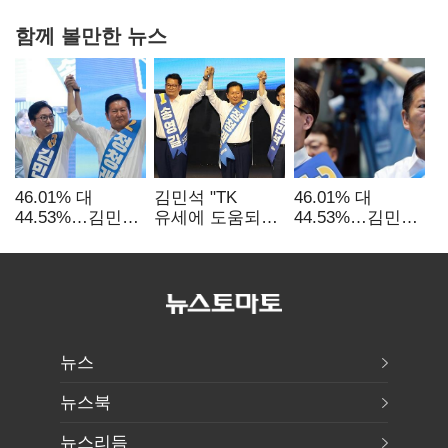
함께 볼만한 뉴스
46.01% 대
김민석 "TK
46.01% 대
44.53%…김민석·
유세에 도움되는
44.53%…김민석·
정청래
당대표"…정청래
정청래
'초박빙'(종합
"벌써 대표된 양
'초박빙'(종합)
2보)
당직 배분"
뉴스
뉴스북
뉴스리듬