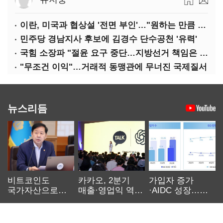
이란, 미국과 협상설 '전면 부인'…"원하는 만큼 전쟁 가능"
민주당 경남지사 후보에 김경수 단수공천 '유력'
국힘 소장파 "절윤 요구 중단…지방선거 책임은 장동혁 몫"
"무조건 이익"…거래적 동맹관에 무너진 국제질서
뉴스리듬
비트코인도
카카오, 2분기
가입자 증가
국가자산으로…'
매출·영업익 역대
·AIDC 성장…
보관·평가·처분'
최대…에이전트
SKT 2분기 성장
기준은 숙제
AI 수익화 관건
본궤도