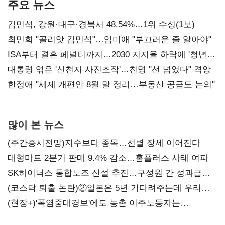
주요 뉴스
김민석, 강원·대구·경북서 48.54%…1위 수성(1보)
최민희 "골리앗 김민석"…임미애 "부끄러운 줄 알아야"
ISA부터 결혼 페널티까지…2030 지지율 하락에 '청년
챙기기'
대통령 엮은 '신천지 사진조작'…친명 "선 넘었다" 격앙
한정애 "세제 개편안 8월 말 정리…부동산 공급도 논의"
많이 본 뉴스
(주간증시전망)지수보다 종목…선별 장세 이어진다
대형마트 2분기 판매 9.4% 감소…홈플러스 사태 여파
SK하이닉스 통합노조 신설 추진…구성원 간 성과급
불만 확산
(코스닥 퇴출 논란)②일본은 5년 기다려주는데 우리는
당장 퇴출?…시간만으론 부족한 코스닥 구하기
(현장+)'폭염중대경보'에도 농촌 이주노동자는
강행군…'야외작업 중지' 권고도 무시