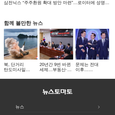
힘들어질 것"
삼전닉스 “주주환원 확대 방안 마련”…로이터에 성명
보내
함께 볼만한 뉴스
북, 단거리
20년간 9번 바뀐
문제는 전대
탄도미사일
세제…부동산·
이후…
발사…안보실
상속세만
선호투표제로
"즉각 중단 촉구"
건드렸다
뒤집힐 땐
'지지층 불복'
뉴스