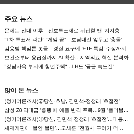
최대…에이전트
SKT 2분기 성장
‘격돌’
AI 수익화 관건
본궤도
주요 뉴스
문제는 전대 이후…선호투표제로 뒤집힐 땐 '지지층
불복'
"1차 투표서 과반" "게임 끝"…호남대전 앞두고 '충돌'
김용범 책임론 봇물…경질 요구에 'ETF 특검' 주장까지
보건소부터 응급실까지 AI 확산…지역의료 혁신 본격화
"강남사옥 부지에 청년주택"…LH도 '공급 속도전'
많이 본 뉴스
(정기여론조사)②당심·호남, 김민석-정청래 '초접전'
삼성 Z8 역대급 ‘흥행’에 애플 반격 주목…9월 ‘폴더블
대전’
(정기여론조사)①당심, 김민석·정청래 '초접전'…대통령
지지도 '50% 아래로'(종합)
세제개편에 ‘불안·불만’…오세훈 "전월세 구하기 더