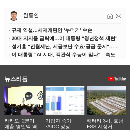
한동인
규제 역설…세제개편안 '누더기' 수순
20대 지지율 급락에…이 대통령 "청년정책 재편"
성기홍 "전월세난, 세금보단 수요·공급 문제"…닥공 시사
이 대통령 "AI 시대, 객관식 수능이 맞나"…속도전 '경계'
뉴스리듬
카카오, 2분기
가입자 증가
배터리 3사, 호남
매출·영업익 역대
·AIDC 성장…
ESS 시장서