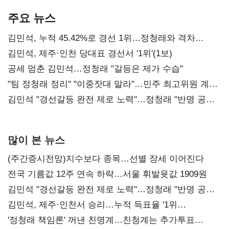
기준은 숙제
AI 수익화 관건
본궤도
주요 뉴스
김민석, 누적 45.42%로 경선 1위…정청래와 격차
0.86%p(2보)
김민석, 제주·인천 당대표 경선서 '1위'(1보)
공세 멈춘 김민석…정청래 "갈등은 제가 수습"
"팀 정청래 정리" "이중잣대 말라"…민주 최고위원 계파
다툼 격화
김민석 "경선갈등 완전 제로 노력"…정청래 "반명 공세
사과부터"
많이 본 뉴스
(주간증시전망)지수보다 종목…선별 장세 이어진다
전국 기름값 12주 연속 하락…서울 휘발윳값 1909원
김민석 "경선갈등 완전 제로 노력"…정청래 "반명 공세
사과부터"
김민석, 제주·인천서 승리…누적 득표율 '1위
탈환'(종합)
'정청래 책임론' 꺼낸 친명계…친청계는 추가투표