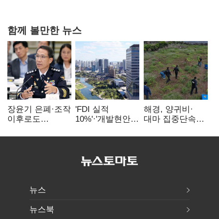
때리기
함께 볼만한 뉴스
장윤기 은폐·조작
'FDI 실적
해경, 양귀비·
이후로도
10%'·'개발현안
대마 집중단속…
정보유출·
산적'…
4개월 동안
내부비위…경찰
인천경제청장
249명 검거
신뢰는 어디에
구원투수 찾기
뉴스
뉴스북