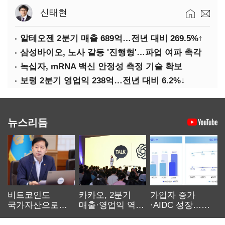
신태현
알테오젠 2분기 매출 689억…전년 대비 269.5%↑
삼성바이오, 노사 갈등 '진행형'…파업 여파 촉각
녹십자, mRNA 백신 안정성 측정 기술 확보
보령 2분기 영업익 238억…전년 대비 6.2%↓
뉴스리듬
비트코인도
카카오, 2분기
가입자 증가
국가자산으로…'
매출·영업익 역대
·AIDC 성장…
보관·평가·처분'
최대…에이전트
SKT 2분기 성장