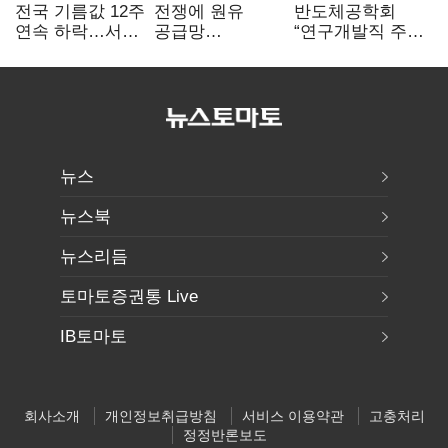
전국 기름값 12주
전쟁에 원유
반도체공학회
연속 하락…서울
공급망
“연구개발직 주
휘발윳값 1909원
흔들리자…K-
52시간제
정유, 에너지안보
개선해야”
핵심으로 재부상
뉴스
뉴스북
뉴스리듬
토마토증권통 Live
IB토마토
회사소개
개인정보취급방침
서비스 이용약관
고충처리
정정반론보도