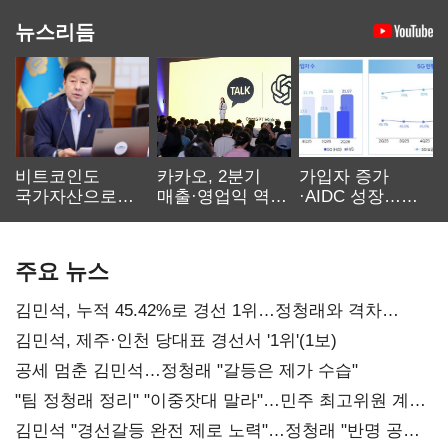
뉴스리듬
비트코인도
카카오, 2분기
가입자 증가
국가자산으로…'
매출·영업익 역대
·AIDC 성장…
보관·평가·처분'
최대…에이전트
SKT 2분기 성장
기준은 숙제
AI 수익화 관건
본궤도
주요 뉴스
김민석, 누적 45.42%로 경선 1위…정청래와 격차
0.86%p(2보)
김민석, 제주·인천 당대표 경선서 '1위'(1보)
공세 멈춘 김민석…정청래 "갈등은 제가 수습"
"팀 정청래 정리" "이중잣대 말라"…민주 최고위원 계파
다툼 격화
김민석 "경선갈등 완전 제로 노력"…정청래 "반명 공세