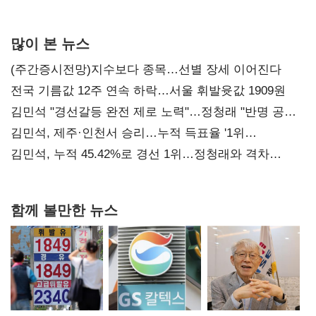
사과부터"
많이 본 뉴스
(주간증시전망)지수보다 종목…선별 장세 이어진다
전국 기름값 12주 연속 하락…서울 휘발윳값 1909원
김민석 "경선갈등 완전 제로 노력"…정청래 "반명 공세
사과부터"
김민석, 제주·인천서 승리…누적 득표율 '1위
탈환'(종합)
김민석, 누적 45.42%로 경선 1위…정청래와 격차
0.86%p(2보)
함께 볼만한 뉴스