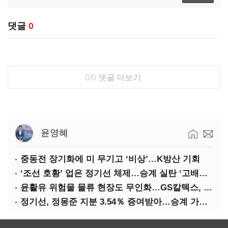
댓글
0
0/0
댓글 더보기
윤영혜
중동전 장기화에 미 무기고 ‘비상’…K방산 기회
‘조선 호황’ 업은 정기선 체제…승계 실탄 ‘고배당’ 주목
윤활유 위험물 물류 현장도 무인화…GS칼텍스, 디지털 전환 가속
정기선, 정몽준 지분 3.54％ 증여받아…승계 가속화