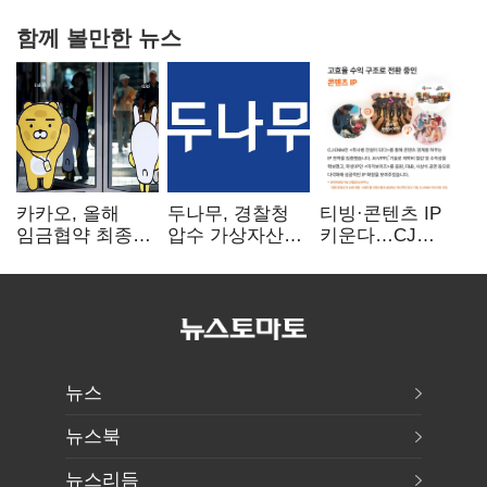
함께 볼만한 뉴스
카카오, 올해
두나무, 경찰청
티빙·콘텐츠 IP
임금협약 최종
압수 가상자산
키운다…CJ
타결…연봉 6.3%
보관 맡는다…
ENM, 하반기
인상·격려금
커스터디 사업
글로벌 확장 가속
300만원
최종 낙찰
뉴스
뉴스북
뉴스리듬