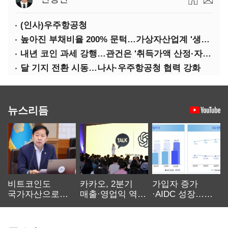
(인사)우주항공청
높아진 부채비율 200% 문턱…가상자산업계 '생존 시험대'
내년 코인 과세 강행…관건은 '취득가액 산정·자산 이동'
달 기지 전환 시동…나사·우주항공청 협력 강화
뉴스리듬
비트코인도
카카오, 2분기
가입자 증가
국가자산으로…'
매출·영업익 역대
·AIDC 성장…
보관·평가·처분'
최대…에이전트
SKT 2분기 성장
기준은 숙제
AI 수익화 관건
본궤도