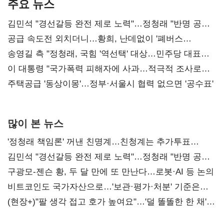
주요 뉴스
김민석 "경선갈등 완전 제로 노력"…정청래 "반명 공세
사과부터"
공급 속도전 외치더니…황희, 난데없이 '폐버스
리모델링' 제안
송영길 측 "정청래, 국힘 '역선택' 대상…민주당 대표로
총선 지휘 못해"
이 대통령 "국가폭력 피해자에 사과…적극적 조사로
진실 밝혀야"
주택공급 '동상이몽'…정부·서울시 협력 없으면 '공수표'
많이 본 뉴스
'정청래 책임론' 꺼낸 친명계…친청계는 추가투표
때리기
김민석 "경선갈등 완전 제로 노력"…정청래 "반명 공세
사과부터"
구광모-젠슨 황, 두 달 만에 또 만난다…로봇·AI 등 논의
비트코인도 국가자산으로…'보관·평가·처분' 기준은
숙제
(현장+)"팔 생각 접고 호가 높여요"…'덜 똘똘한 한 채'
20억 키맞추기