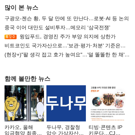
많이 본 뉴스
구광모-젠슨 황, 두 달 만에 또 만난다…로봇·AI 등 논의
중국 이어 대만도 설비투자…메모리 ‘삼국전쟁’
윙입푸드, 경영진 주가 부양 의지에 상한가
비트코인도 국가자산으로…'보관·평가·처분' 기준은
숙제
(현장+)"팔 생각 접고 호가 높여요"…'덜 똘똘한 한 채'
20억 키맞추기
함께 볼만한 뉴스
카카오, 올해
두나무, 경찰청
티빙·콘텐츠 IP
임금협약 최종
압수 가상자산
키운다…CJ