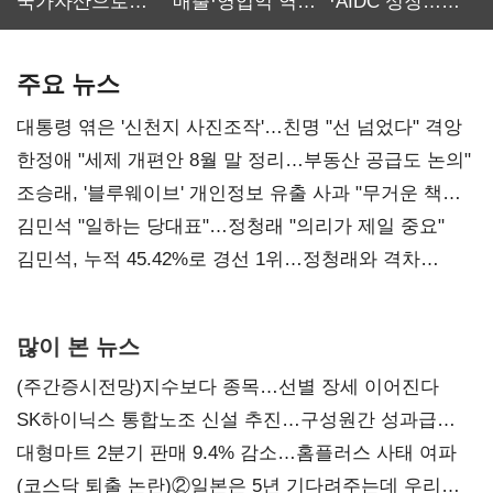
국가자산으로…'
매출·영업익 역대
·AIDC 성장…
보관·평가·처분'
최대…에이전트
SKT 2분기 성장
기준은 숙제
AI 수익화 관건
본궤도
주요 뉴스
대통령 엮은 '신천지 사진조작'…친명 "선 넘었다" 격앙
한정애 "세제 개편안 8월 말 정리…부동산 공급도 논의"
조승래, '블루웨이브' 개인정보 유출 사과 "무거운 책임
통감"
김민석 "일하는 당대표"…정청래 "의리가 제일 중요"
김민석, 누적 45.42%로 경선 1위…정청래와 격차
0.86%p(2보)
많이 본 뉴스
(주간증시전망)지수보다 종목…선별 장세 이어진다
SK하이닉스 통합노조 신설 추진…구성원간 성과급
불만 확산
대형마트 2분기 판매 9.4% 감소…홈플러스 사태 여파
(코스닥 퇴출 논란)②일본은 5년 기다려주는데 우리는