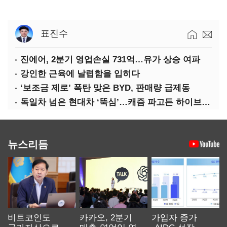
표진수
진에어, 2분기 영업손실 731억…유가 상승 여파
강인한 근육에 날렵함을 입히다
‘보조금 제로’ 폭탄 맞은 BYD, 판매량 급제동
독일차 넘은 현대차 ‘뚝심’…캐즘 파고든 하이브리드 역전극
뉴스리듬
비트코인도
카카오, 2분기
가입자 증가