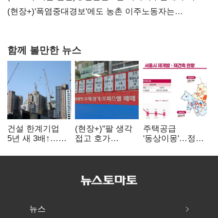
당장 퇴출?…시간만으론 부족한 코스닥 구하기
(현장+)'폭염중대경보'에도 농촌 이주노동자는
강행군…'야외작업 중지' 권고도 무시
함께 볼만한 뉴스
건설 한계기업
(현장+)"팔 생각
주택공급
5년 새 3배↑…
접고 호가
'동상이몽'…정부
PF·주택 침체에
높여요"…'덜
·서울시 협력
재무 부담 확대
똘똘한 한 채'
없으면 '공수표'
20억 키맞추기
뉴스