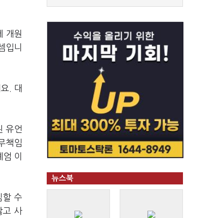
에 개원
 셈입니
요. 대
된 유언
 무책임
계엄 이
뉴스북
심할 수
않고 사