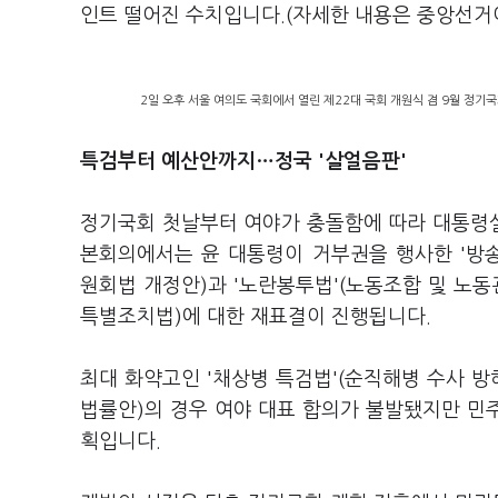
인트 떨어진 수치입니다.(자세한 내용은 중앙선
2일 오후 서울 여의도 국회에서 열린 제22대 국회 개원식 겸 9월 정기
특검부터 예산안까지…정국 '살얼음판'
정기국회 첫날부터 여야가 충돌함에 따라 대통령실
본회의에서는 윤 대통령이 거부권을 행사한 '방
원회법 개정안)과 '노란봉투법'(노동조합 및 노동
특별조치법)에 대한 재표결이 진행됩니다.
최대 화약고인 '채상병 특검법'(순직해병 수사 방
법률안)의 경우 여야 대표 합의가 불발됐지만 민
획입니다.