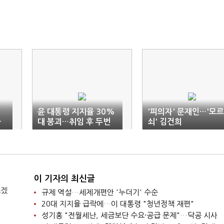
윤 대통령 지지율 30%
'피의자' 문재인…'모르
화
대 붕괴…취임 후 두번
쇠' 김건희
쨰로 낮아
이 기자의 최신글
쓰겠
규제 역설…세제개편안 '누더기' 수순
20대 지지율 급락에…이 대통령 "청년정책 재편"
성기홍 "전월세난, 세금보단 수요·공급 문제"…닥공 시사