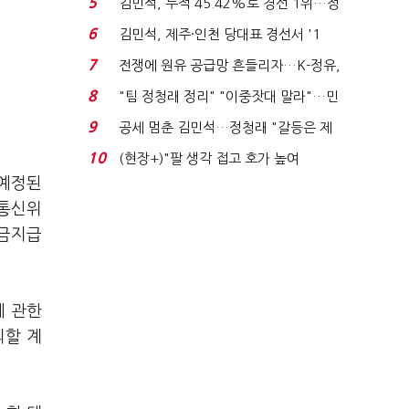
5
김민석, 누적 45.42%로 경선 1위…정
청래와 격차 0.86%p(...
6
김민석, 제주·인천 당대표 경선서 '1
위'(1보)...
7
전쟁에 원유 공급망 흔들리자…K-정유,
에너지안보 핵심...
8
"팀 정청래 정리" "이중잣대 말라"…민
주 최고위원 계파 다...
9
공세 멈춘 김민석…정청래 "갈등은 제
가 수습"
10
(현장+)"팔 생각 접고 호가 높여
요"…'덜 똘똘한 한 채' 20...
 예정된
송통신위
원금지급
에 관한
의할 계