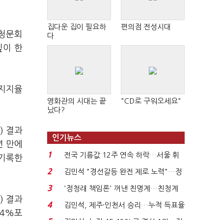
집다운 집이 필요하
편의점 전성시대
사청문회
다
깊이 한
 지지율
영화관의 시대는 끝
"CD로 구워오세요"
났다?
) 결과
인기뉴스
년 만에
1
전국 기름값 12주 연속 하락…서울 휘
 기록한
발윳값 1909원...
2
김민석 "경선갈등 완전 제로 노력"…정
청래 "반명 공세 사...
3
'정청래 책임론' 꺼낸 친명계…친청계
) 결과
는 추가투표 때리기...
4
김민석, 제주·인천서 승리…누적 득표율
 4%포
'1위 탈환'(종합)...