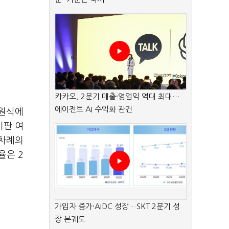
카카오, 2분기 매출·영업익 역대 최대…
에이전트 AI 수익화 관건
개원식에
비판 여
7차례의
율은 2
가입자 증가·AIDC 성장…SKT 2분기 성
장 본궤도