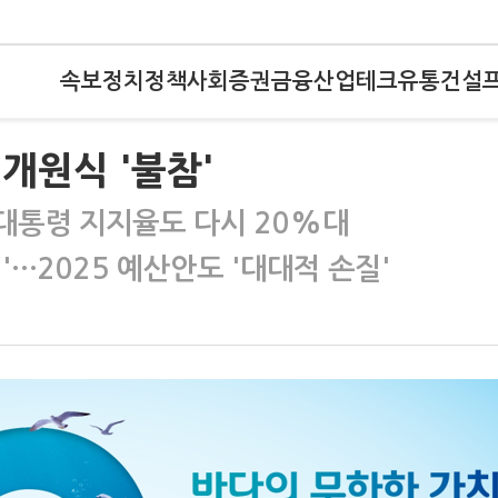
속보
정치
정책
사회
증권
금융
산업
테크
유통
건설
 개원식 '불참'
 대통령 지지율도 다시 20%대
'…2025 예산안도 '대대적 손질'