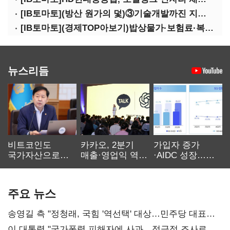
[IB토마토](방산 원가의 덫)③기술개발까진 지원…수출은 각자도생
[IB토마토](경제TOP아보기)밥상물가·보험료·복구비…장마가 내미는 청구서
뉴스리듬
비트코인도
카카오, 2분기
가입자 증가
국가자산으로…'
매출·영업익 역대
·AIDC 성장…
보관·평가·처분'
최대…에이전트
SKT 2분기 성장
기준은 숙제
AI 수익화 관건
본궤도
주요 뉴스
송영길 측 "정청래, 국힘 '역선택' 대상…민주당 대표로
총선 지휘 못해"
이 대통령 "국가폭력 피해자에 사과…적극적 조사로