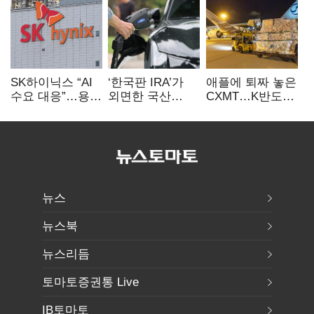
SK하이닉스 “AI
‘한국판 IRA’가
애플에 퇴짜 놓은
수요 대응”…용인
외면한 국산
CXMT…K반도체
·청주 팹에 54조
전기차…
협상력 ‘호재’
투자
실효성에 ‘의문’
뉴스
뉴스북
뉴스리듬
토마토증권통 Live
IB토마토