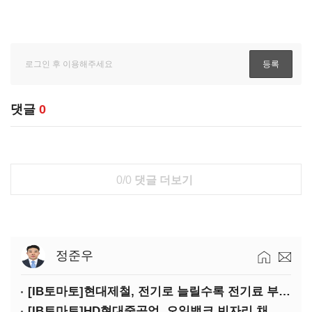
댓글
0
0/0
댓글 더보기
정준우
[IB토마토]현대제철, 전기로 늘릴수록 전기료 부담…저탄소 전환의 역설
[IB토마토]HD현대중공업, 오일뱅크 빈자리 채웠다…그룹 배당 핵심축 부상