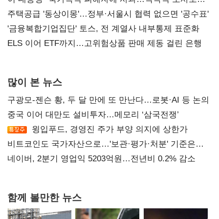
진실 밝혀야"
주택공급 '동상이몽'…정부·서울시 협력 없으면 '공수표'
'금융복합기업집단' 토스, 전 계열사 내부통제 표준화
ELS 이어 ETF까지…고위험상품 판매 제동 걸린 은행
많이 본 뉴스
구광모-젠슨 황, 두 달 만에 또 만난다…로봇·AI 등 논의
중국 이어 대만도 설비투자…메모리 ‘삼국전쟁’
윙입푸드, 경영진 주가 부양 의지에 상한가
비트코인도 국가자산으로…'보관·평가·처분' 기준은
숙제
네이버, 2분기 영업익 5203억원…전년비 0.2% 감소
함께 볼만한 뉴스