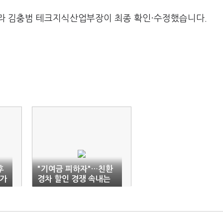
라 김충범 테크지식산업부장이 최종 확인·수정했습니다.
후
"기여금 피하자"…친환
 가
경차 할인 경쟁 속내는
'