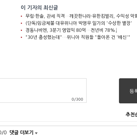
이 기자의 최신글
니
무림·한솔, 관세 직격…깨끗한나라·유한킴벌리, 수익성 악
(단독)임금체불 대유위니아 박영우 일가의 '수상한 별장'
경동나비엔, 3분기 영업익 80억…전년비 78%↓
"30년 충성했는데"…위니아 직원들 "돌아온 건 '배신'"
0
/
300
추천
0/0
댓글 더보기