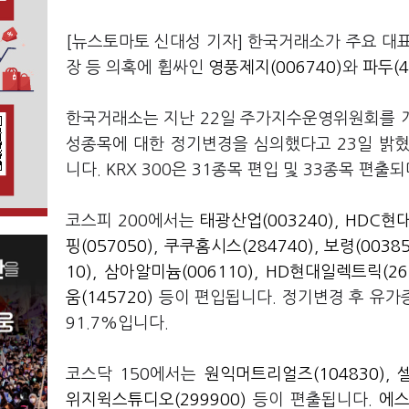
[뉴스토마토 신대성 기자] 한국거래소가 주요 대
장 등 의혹에 휩싸인
영풍제지(006740)
와
파두(4
한국거래소는 지난 22일 주가지수운영위원회를 개최하
성종목에 대한 정기변경을 심의했다고 23일 밝혔습
니다. KRX 300은 31종목 편입 및 33종목 편
코스피 200에서는
태광산업(003240)
,
HDC현대
핑(057050)
,
쿠쿠홈시스(284740)
,
보령(00385
10)
,
삼아알미늄(006110)
,
HD현대일렉트릭(267
움(145720)
등이 편입됩니다. 정기변경 후 유가
91.7%입니다.
코스닥 150에서는
원익머트리얼즈(104830)
,
위지윅스튜디오(299900)
등이 편출됩니다.
에스