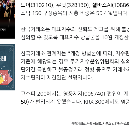
노이(310210)
,
루닛(328130)
,
셀바스AI(10886
스닥 150 구성종목의 시총 비중은 55.4%입니다.
한국거래소는 대표지수의 신뢰도 제고를 위해 불
심의할 수 있도록 대표지수 방법론을 10월 개정한
한국거래소 관계자는 "개정 방법론에 따라, 지수편
기준에 해당되는 경우 주가지수운영위원회의 심의
단기간 급변하고 불공정거래 정황 등으로 거래소의
지수편입이 제한된단 설명입니다.
코스피 200에서는
영풍제지(006740)
편입이 제
50)
가 편입되지 못했습니다. KRX 300에서도
영풍
한국거래소 서울 여의도 사무소.(사진=뉴스