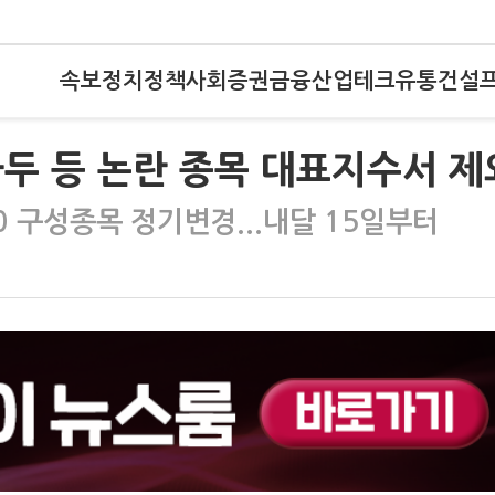
속보
정치
정책
사회
증권
금융
산업
테크
유통
건설
두 등 논란 종목 대표지수서 제
0 구성종목 정기변경...내달 15일부터