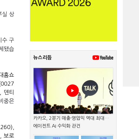
부실 상
지수 구
교체됐습
뉴스리듬
대홈쇼
0027
,
덴티
 비중은
카카오, 2분기 매출·영업익 역대 최대…
에이전트 AI 수익화 관건
260)
,
)
,
보로