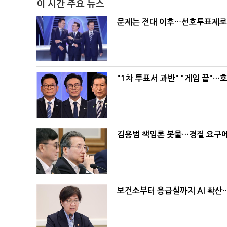
이 시간 주요 뉴스
문제는 전대 이후…선호투표제로 
"1차 투표서 과반" "게임 끝"…
김용범 책임론 봇물…경질 요구에 
보건소부터 응급실까지 AI 확산