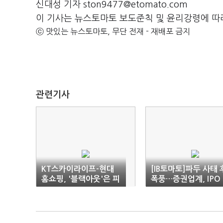
신대성 기자 ston9477@etomato.com
이 기사는 뉴스토마토 보도준칙 및 윤리강령에 따
ⓒ 맛있는 뉴스토마토, 무단 전재 - 재배포 금지
관련기사
KT스카이라이프-현대
[IB토마토]파두 사태 
홈쇼핑, '블랙아웃'은 피
폭풍…증권업계, IPO
했다
뭄 재현될까 '노심초사