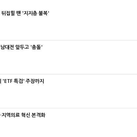
뒤집힐 땐 '지지층 불복'
호남대전 앞두고 '충돌'
'ETF 특검' 주장까지
…지역의료 혁신 본격화