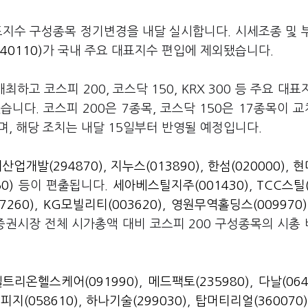
표지수 구성종목 정기변경을 내달 실시합니다. 시세조종 및 
40110)
가 국내 주요 대표지수 편입에 제외됐습니다.
고 코스피 200, 코스닥 150, KRX 300 등 주요 대표
니다. 코스피 200은 7종목, 코스닥 150은 17종목이 
출되며, 해당 조치는 내달 15일부터 반영될 예정입니다.
산업개발(294870)
,
지누스(013890)
,
한섬(020000)
,
현
0)
등이 편출됩니다.
세아베스틸지주(001430)
,
TCC스틸(
260)
,
KG모빌리티(003620)
,
영원무역홀딩스(009970)
증권시장 전체 시가총액 대비 코스피 200 구성종목의 시총
셀트리온헬스케어(091990)
,
메드팩토(235980)
,
다날(064
피지(058610)
,
하나기술(299030)
,
탑머티리얼(360070