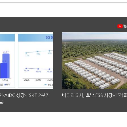
·AIDC 성장…SKT 2분기
배터리 3사, 호남 ESS 시장서 ‘격돌
도