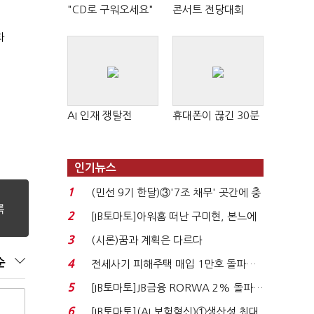
"CD로 구워오세요"
콘서트 전당대회
화
AI 인재 쟁탈전
휴대폰이 끊긴 30분
인기뉴스
1
(민선 9기 한달)③'7조 채무' 곳간에 충
격…추미애, 20년...
2
[IB토마토]아워홈 떠난 구미현, 본느에
340억 베팅…가...
3
(시론)꿈과 계획은 다르다
순
4
전세사기 피해주택 매입 1만호 돌파…
누적 피해자 4만2...
5
[IB토마토]JB금융 RORWA 2% 돌파…
실적 견인은 은행 ...
6
[IB토마토](AI 보험혁신)①생산성 최대