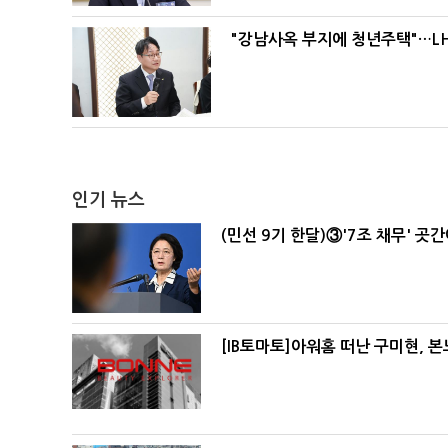
"강남사옥 부지에 청년주택"…LH
인기 뉴스
(민선 9기 한달)③'7조 채무' 곳
[IB토마토]아워홈 떠난 구미현, 