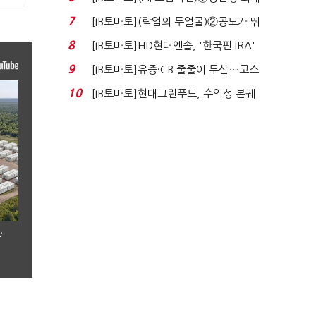
80% 개선…현실...
7
[IB토마토](락업의 두얼굴)②공모가 뛰
자 첫날 매도…FI ...
8
[IB토마토]HD현대엔솔, '한국판 IRA'
수혜 부상…세액공...
9
[IB토마토]유증·CB 줄줄이 무산…코스
닥 벌점 급증에 ...
10
[IB토마토]현대그린푸드, 수익성 본궤
도…실적 개선에 ...
’