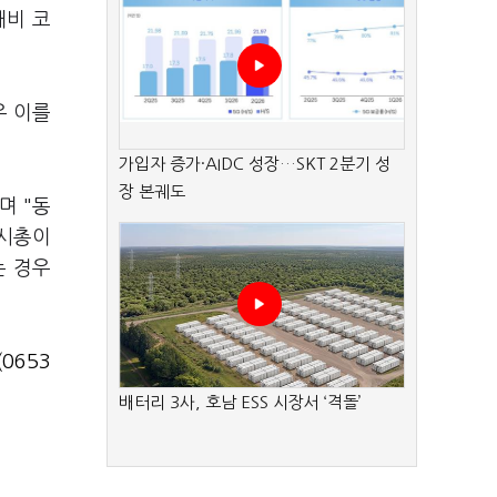
대비 코
우 이를
가입자 증가·AIDC 성장…SKT 2분기 성
장 본궤도
며 "동
 시총이
는 경우
0653
배터리 3사, 호남 ESS 시장서 ‘격돌’