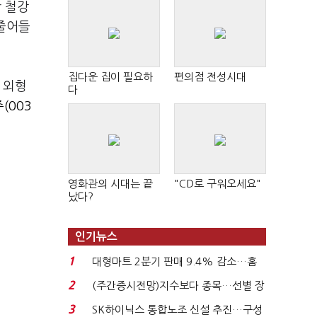
산 철강
 줄어들
집다운 집이 필요하
편의점 전성시대
 외형
다
(003
영화관의 시대는 끝
"CD로 구워오세요"
났다?
인기뉴스
1
대형마트 2분기 판매 9.4% 감소…홈
플러스 사태 여파...
2
(주간증시전망)지수보다 종목…선별 장
세 이어진다...
3
SK하이닉스 통합노조 신설 추진…구성