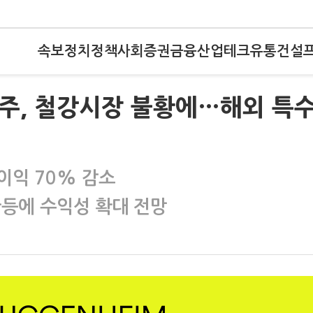
속보
정치
정책
사회
증권
금융
산업
테크
유통
건설
지주, 철강시장 불황에…해외 특
이익 70% 감소
반등에 수익성 확대 전망