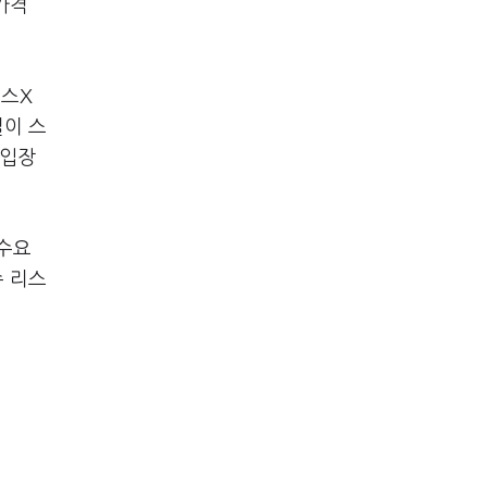
가격
이스X
설이 스
 입장
 수요
슈 리스