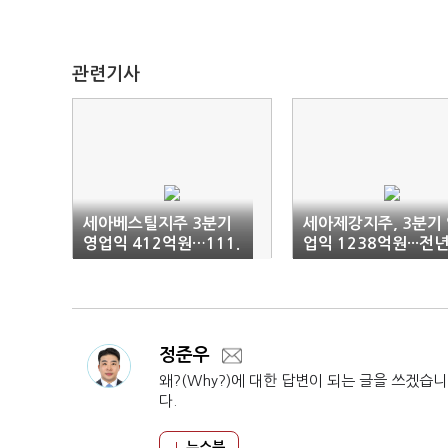
관련기사
세아베스틸지주 3분기
세아제강지주, 3분기
영업익 412억원…111.
업익 1238억원···전
6%↑
비 28.5%↓
정준우
왜?(Why?)에 대한 답변이 되는 글을 쓰겠습니
다.
뉴스북