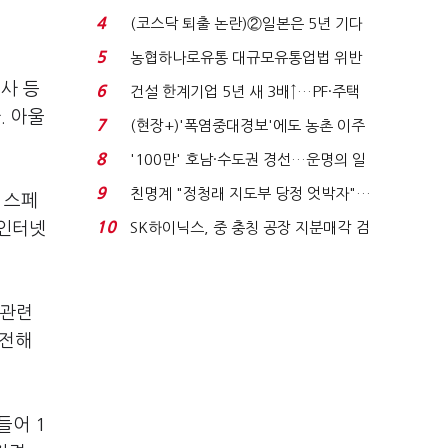
원 간 성과급 불...
4
(코스닥 퇴출 논란)②일본은 5년 기다
려주는데 우리는 ...
5
농협하나로유통 대규모유통업법 위반
적발…공정위, 과...
사 등
6
건설 한계기업 5년 새 3배↑…PF·주택
. 아울
침체에 재무 ...
7
(현장+)'폭염중대경보'에도 농촌 이주
노동자는 강행군…'야...
8
'100만' 호남·수도권 경선…운명의 일
주일
9
친명계 "정청래 지도부 당정 엇박자"…
 스페
친청계 "신천지 오...
10
 인터넷
SK하이닉스, 중 충칭 공장 지분매각 검
토?…“확정된 바...
 관련
 전해
들어 1