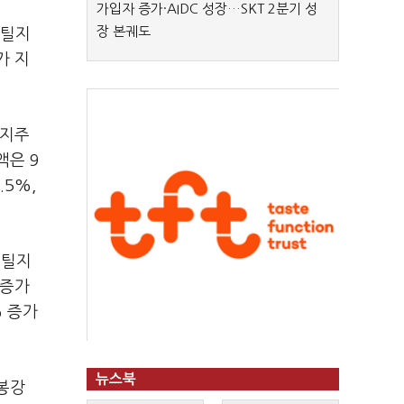
가입자 증가·AIDC 성장…SKT 2분기 성
장 본궤도
스틸지
가 지
틸지주
액은 9
.5%,
스틸지
 증가
% 증가
뉴스북
봉강