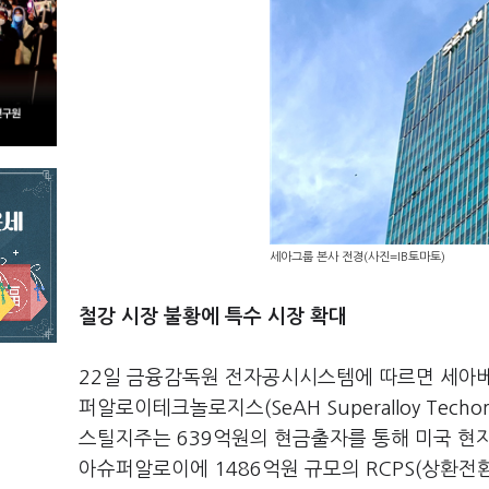
세아그룹 본사 전경(사진=IB토마토)
철강 시장 불황에 특수 시장 확대
22일 금융감독원 전자공시시스템에 따르면 세아
퍼알로이테크놀로지스(SeAH Superalloy Tec
스틸지주는 639억원의 현금출자를 통해 미국 
아슈퍼알로이에 1486억원 규모의 RCPS(상환전