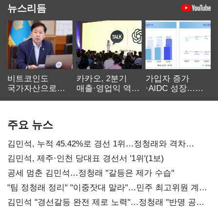
뉴스리듬
비트코인도
카카오, 2분기
가입자 증가
국가자산으로…'
매출·영업익 역대
·AIDC 성장…
보관·평가·처분'
최대…에이전트
SKT 2분기 성장
기준은 숙제
AI 수익화 관건
본궤도
주요 뉴스
김민석, 누적 45.42%로 경선 1위…정청래와 격차
0.86%p(2보)
김민석, 제주·인천 당대표 경선서 '1위'(1보)
공세 멈춘 김민석…정청래 "갈등은 제가 수습"
"팀 정청래 정리" "이중잣대 말라"…민주 최고위원 계파
다툼 격화
김민석 "경선갈등 완전 제로 노력"…정청래 "반명 공세
사과부터"