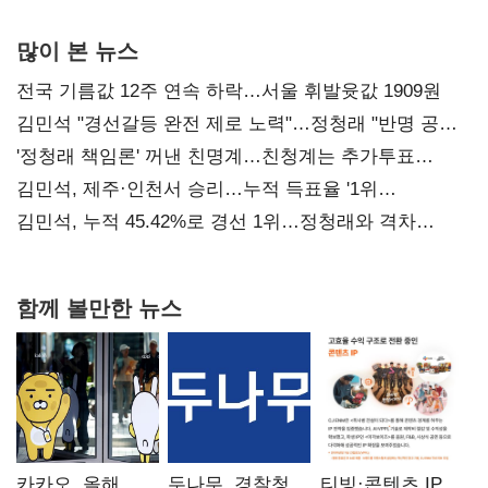
많이 본 뉴스
전국 기름값 12주 연속 하락…서울 휘발윳값 1909원
김민석 "경선갈등 완전 제로 노력"…정청래 "반명 공세
사과부터"
'정청래 책임론' 꺼낸 친명계…친청계는 추가투표
때리기
김민석, 제주·인천서 승리…누적 득표율 '1위
탈환'(종합)
김민석, 누적 45.42%로 경선 1위…정청래와 격차
0.86%p(2보)
함께 볼만한 뉴스
카카오, 올해
두나무, 경찰청
티빙·콘텐츠 IP