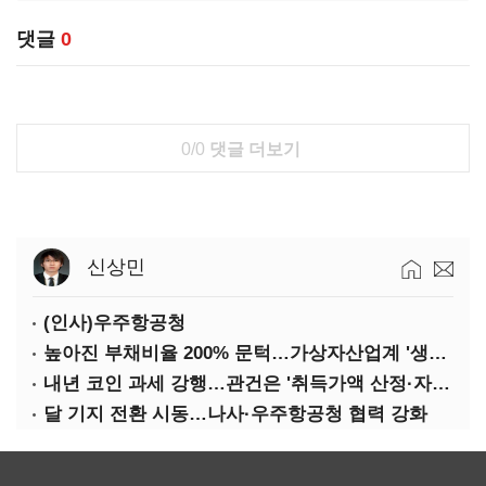
댓글
0
0/0
댓글 더보기
신상민
(인사)우주항공청
높아진 부채비율 200% 문턱…가상자산업계 '생존 시험대'
내년 코인 과세 강행…관건은 '취득가액 산정·자산 이동'
달 기지 전환 시동…나사·우주항공청 협력 강화