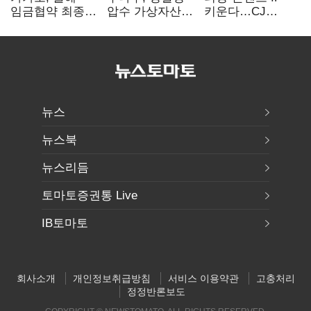
임금협약 최종
압수 가상자산
키운다…CJ
타결…연봉 6.3%
보관 맡는다…
ENM, 하반기
인상·격려금
커스터디 사업
글로벌 확장 가속
300만원
최종 낙찰
뉴스
뉴스북
뉴스리듬
토마토증권통 Live
IB토마토
회사소개
개인정보취급방침
서비스 이용약관
고충처리
정정반론보도