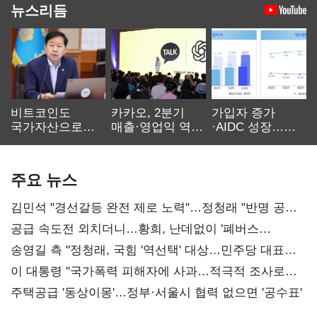
뉴스리듬
비트코인도
카카오, 2분기
가입자 증가
국가자산으로…'
매출·영업익 역대
·AIDC 성장…
보관·평가·처분'
최대…에이전트
SKT 2분기 성장
기준은 숙제
AI 수익화 관건
본궤도
주요 뉴스
김민석 "경선갈등 완전 제로 노력"…정청래 "반명 공세
사과부터"
공급 속도전 외치더니…황희, 난데없이 '폐버스
리모델링' 제안
송영길 측 "정청래, 국힘 '역선택' 대상…민주당 대표로
총선 지휘 못해"
이 대통령 "국가폭력 피해자에 사과…적극적 조사로
진실 밝혀야"
주택공급 '동상이몽'…정부·서울시 협력 없으면 '공수표'