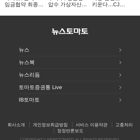
임금협약 최종
압수 가상자산
키운다…CJ
타결…연봉 6.3%
보관 맡는다…
ENM, 하반기
인상·격려금
커스터디 사업
글로벌 확장 가속
300만원
최종 낙찰
뉴스
뉴스북
뉴스리듬
토마토증권통 Live
IB토마토
회사소개
개인정보취급방침
서비스 이용약관
고충처리
정정반론보도
COPYRIGHT © NEWSTOMATO. ALL RIGHTS RESERVED.