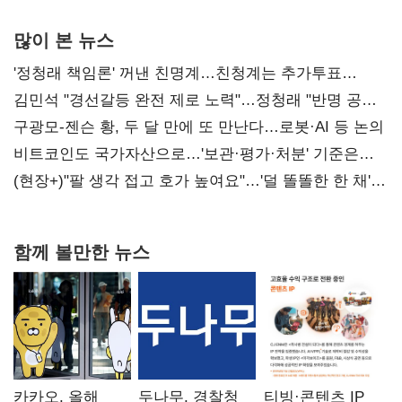
많이 본 뉴스
'정청래 책임론' 꺼낸 친명계…친청계는 추가투표
때리기
김민석 "경선갈등 완전 제로 노력"…정청래 "반명 공세
사과부터"
구광모-젠슨 황, 두 달 만에 또 만난다…로봇·AI 등 논의
비트코인도 국가자산으로…'보관·평가·처분' 기준은
숙제
(현장+)"팔 생각 접고 호가 높여요"…'덜 똘똘한 한 채'
20억 키맞추기
함께 볼만한 뉴스
카카오, 올해
두나무, 경찰청
티빙·콘텐츠 IP