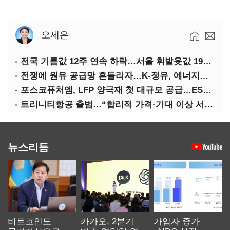
오세은
전국 기름값 12주 연속 하락…서울 휘발윳값 1909원
전쟁에 원유 공급망 흔들리자…K-정유, 에너지안보 핵심으로 재부상
포스코퓨처엠, LFP 양극재 첫 대규모 공급…ESS 시장 공략
트리니티항공 출범…“합리적 가격·기대 이상 서비스로 승부”
뉴스리듬
비트코인도
카카오, 2분기
가입자 증가