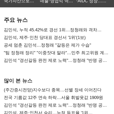
국가자산으로…'
매출·영업익 역대
·AIDC 성장…
보관·평가·처분'
최대…에이전트
SKT 2분기 성장
기준은 숙제
AI 수익화 관건
본궤도
주요 뉴스
김민석, 누적 45.42%로 경선 1위…정청래와 격차
0.86%p(2보)
김민석, 제주·인천 당대표 경선서 '1위'(1보)
공세 멈춘 김민석…정청래 "갈등은 제가 수습"
"팀 정청래 정리" "이중잣대 말라"…민주 최고위원 계파
다툼 격화
김민석 "경선갈등 완전 제로 노력"…정청래 "반명 공세
사과부터"
많이 본 뉴스
(주간증시전망)지수보다 종목…선별 장세 이어진다
전국 기름값 12주 연속 하락…서울 휘발윳값 1909원
김민석 "경선갈등 완전 제로 노력"…정청래 "반명 공세
사과부터"
김민석, 제주·인천서 승리…누적 득표율 '1위