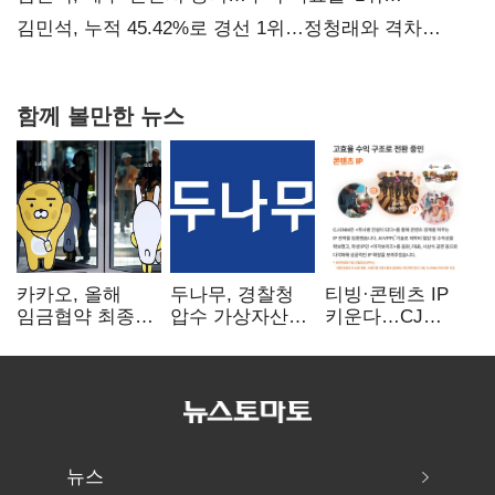
탈환'(종합)
김민석, 누적 45.42%로 경선 1위…정청래와 격차
0.86%p(2보)
함께 볼만한 뉴스
카카오, 올해
두나무, 경찰청
티빙·콘텐츠 IP
임금협약 최종
압수 가상자산
키운다…CJ
타결…연봉 6.3%
보관 맡는다…
ENM, 하반기
인상·격려금
커스터디 사업
글로벌 확장 가속
300만원
최종 낙찰
뉴스