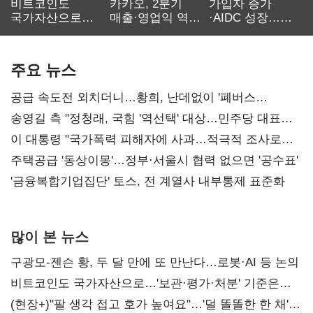
비트코인도
카카오, 2분기
가입자 증가
국가자산으로…'
매출·영업익 역대
·AIDC 성장…
보관·평가·처분'
최대…에이전트
SKT 2분기 성장
기준은 숙제
AI 수익화 관건
본궤도
주요 뉴스
공급 속도전 외치더니…황희, 난데없이 '폐버스
리모델링' 제안
송영길 측 "정청래, 국힘 '역선택' 대상…민주당 대표로
총선 지휘 못해"
이 대통령 "국가폭력 피해자에 사과…적극적 조사로
진실 밝혀야"
주택공급 '동상이몽'…정부·서울시 협력 없으면 '공수표'
'금융복합기업집단' 토스, 전 계열사 내부통제 표준화
많이 본 뉴스
구광모-젠슨 황, 두 달 만에 또 만난다…로봇·AI 등 논의
비트코인도 국가자산으로…'보관·평가·처분' 기준은
숙제
(현장+)"팔 생각 접고 호가 높여요"…'덜 똘똘한 한 채'