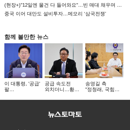
20억 키맞추기
(현장+)"12일엔 물건 다 들어와요"…빈 매대 채우며 문
연 홈플러스
중국 이어 대만도 설비투자…메모리 ‘삼국전쟁’
함께 볼만한 뉴스
이 대통령, '공급'
공급 속도전
송영길 측
팔
외치더니…황희,
"정청래, 국힘
걷어붙였는데…
난데없이 '폐버스
'역선택' 대상…
여 내부선
리모델링' 제안
민주당 대표로
'부동산
총선 지휘 못해"
망언'(종합)