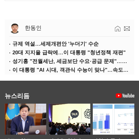
한동인
규제 역설…세제개편안 '누더기' 수순
20대 지지율 급락에…이 대통령 "청년정책 재편"
성기홍 "전월세난, 세금보단 수요·공급 문제"…닥공 시사
이 대통령 "AI 시대, 객관식 수능이 맞나"…속도전 '경계'
뉴스리듬