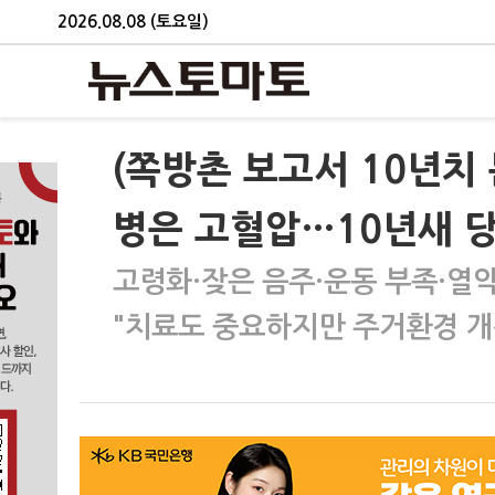
2026.08.08 (토요일)
(쪽방촌 보고서 10년치
병은 고혈압…10년새 
고령화·잦은 음주·운동 부족·열
"치료도 중요하지만 주거환경 개