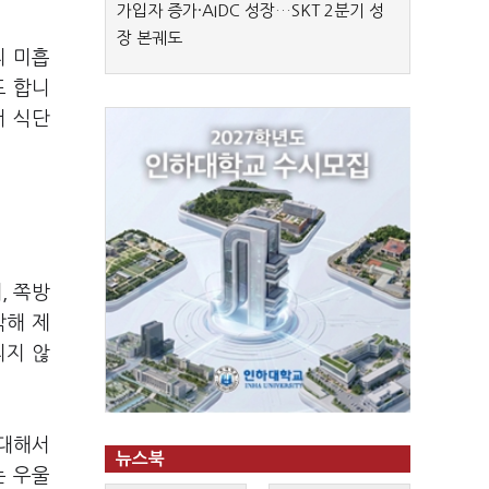
가입자 증가·AIDC 성장…SKT 2분기 성
장 본궤도
리 미흡
도 합니
서 식단
, 쪽방
악해 제
리지 않
 대해서
뉴스북
는 우울