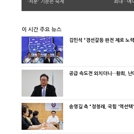
·처분' 기준은 숙제
최대…에이
이 시간 주요 뉴스
김민석 "경선갈등 완전 제로 노력
공급 속도전 외치더니…황희, 난
송영길 측 "정청래, 국힘 '역선