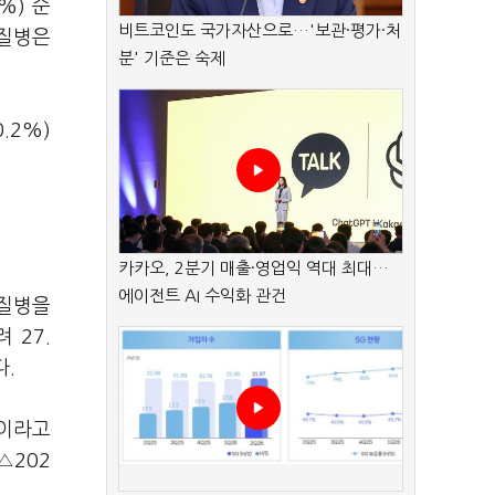
%) 순
비트코인도 국가자산으로…'보관·평가·처
 질병은
분' 기준은 숙제
.2%)
카카오, 2분기 매출·영업익 역대 최대…
에이전트 AI 수익화 관건
 질병을
 27.
다.
'이라고
 △202