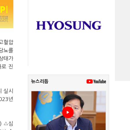
 고혈압
 당뇨를
강상태가
과로 진
뉴스리듬
지 실시
023년
) △심