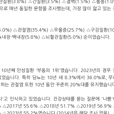
환(3.8%) △간질환(3.5%) △결핵(1.5%) △통풍(1.0
으로 매년 동일한 문항을 조사했는데, 가장 많이 앓고 있는
.0%) △관절염(35.4%) △우울증(25.7%) △구강질환(10
녹내장·백내장(5.8%) △뇌혈관질환(5.0%) 순이었습니다.
0년째 만성질환 '부동의 1위'였습니다. 2023년의 경우
습니다. 특히 당뇨는 10년 새 8.3%에서 36.0%로, 무려
하는 관절염 또한 10년 동안 꾸준히 20%대를 유지했습니
다'고 인식하고 있었습니다. 건강상태를 묻는 질문에 '나쁨
 △2017년 55.6% △2018년 51.7% △2019년 56.9%
5% △2023년 55.2%였습니다.(2014년은 해당 조사 없음)