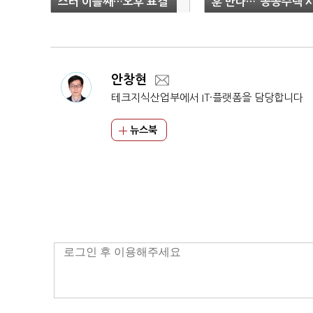
스터 이틀째…오후 표결
훈 만나…"공공주택 
수순
업성 높여야"
안창현
테크지식산업부에서 IT·플랫폼을 담당합니다
뉴스북