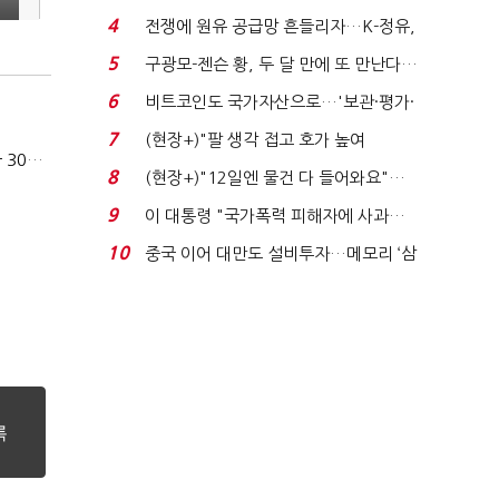
는 추가투표 때리기...
4
전쟁에 원유 공급망 흔들리자…K-정유,
에너지안보 핵심...
5
구광모-젠슨 황, 두 달 만에 또 만난다…
로봇·AI 등 논...
6
비트코인도 국가자산으로…'보관·평가·
처분' 기준은 ...
7
(현장+)"팔 생각 접고 호가 높여
카카오, 올해 임금협약 최종 타결…연봉 6.3% 인상·격려금 300만원
요"…'덜 똘똘한 한 채' 20...
8
(현장+)"12일엔 물건 다 들어와요"…
빈 매대 채우며 문 연 ...
9
이 대통령 "국가폭력 피해자에 사과…
적극적 조사로 진...
10
중국 이어 대만도 설비투자…메모리 ‘삼
국전쟁’