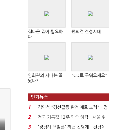
집다운 집이 필요하
편의점 전성시대
다
영화관의 시대는 끝
"CD로 구워오세요"
났다?
인기뉴스
1
김민석 "경선갈등 완전 제로 노력"…정
청래 "반명 공세 사...
2
전국 기름값 12주 연속 하락…서울 휘
발윳값 1909원...
3
'정청래 책임론' 꺼낸 친명계…친청계