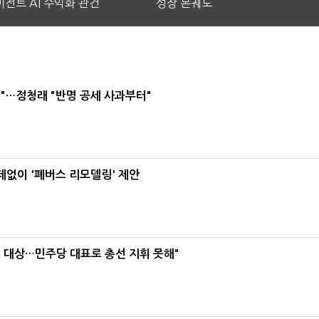
전트 AI 수익화 관건
성장 본궤도
"…정청래 "반명 공세 사과부터"
데없이 '폐버스 리모델링' 제안
택' 대상…민주당 대표로 총선 지휘 못해"