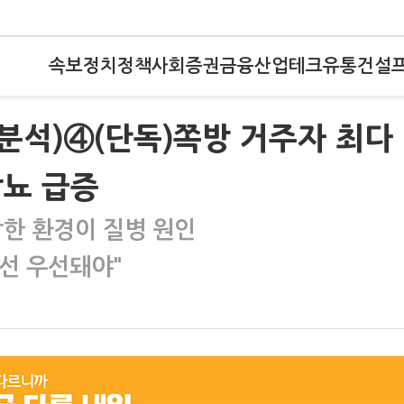
속보
정치
정책
사회
증권
금융
산업
테크
유통
건설
 분석)④(단독)쪽방 거주자 최다
당뇨 급증
악한 환경이 질병 원인
선 우선돼야"