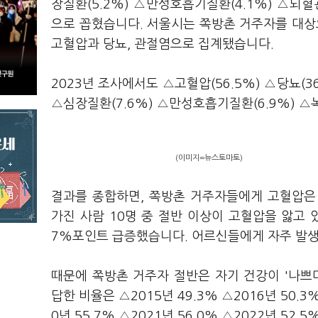
장질환(5.2%) △만성호흡기질환(4.1%) △뇌혈관질
으로 꼽혔습니다. 서울시는 쪽방촌 거주자를 대상
고혈압과 당뇨, 관절염으로 집계됐습니다.
2023년 조사에서도 △고혈압(56.5%) △당뇨(36
△심장질환(7.6%) △만성호흡기질환(6.9%) △
(이미지=뉴스토마토)
결과를 종합하면, 쪽방촌 거주자들에게 고혈압은 1
가진 사람 10명 중 절반 이상이 고혈압을 앓고 있었
7%포인트 급증했습니다. 어르신들에게 자주 발생
때문에 쪽방촌 거주자 절반은 자기 건강이 '나쁘
답한 비율은 △2015년 49.3% △2016년 50.3%
0년 55.7% △2021년 56.0% △2022년 52.