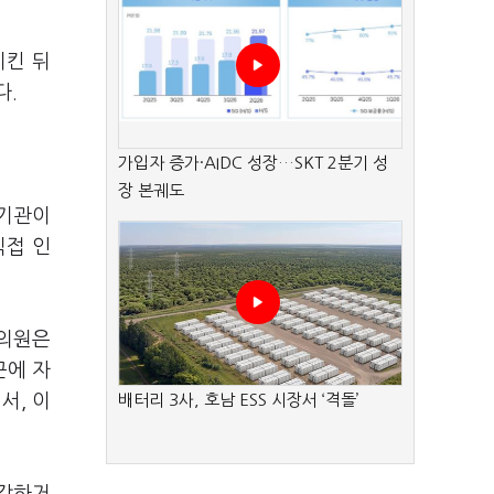
지킨 뒤
다.
가입자 증가·AIDC 성장…SKT 2분기 성
장 본궤도
 기관이
직접 인
 의원은
군에 자
서, 이
배터리 3사, 호남 ESS 시장서 ‘격돌’