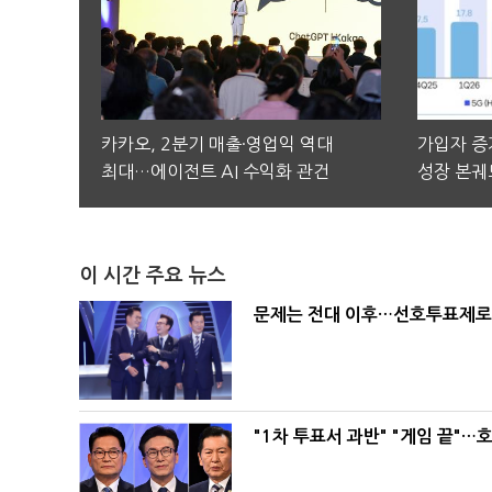
카카오, 2분기 매출·영업익 역대
가입자 증가
최대…에이전트 AI 수익화 관건
성장 본궤
이 시간 주요 뉴스
문제는 전대 이후…선호투표제로 
"1차 투표서 과반" "게임 끝"…