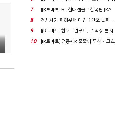
자 첫날 매도…FI ...
7
[IB토마토]HD현대엔솔, '한국판 IRA'
수혜 부상…세액공...
8
전세사기 피해주택 매입 1만호 돌파…
누적 피해자 4만2...
9
[IB토마토]현대그린푸드, 수익성 본궤
도…실적 개선에 ...
10
[IB토마토]유증·CB 줄줄이 무산…코스
닥 벌점 급증에 ...