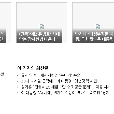
스스
(단독)'제2 유병호' 사태
박찬대 "대정부질문 파
민
막는 감사원법 나온다
행, 국힘 탓…윤 대통령
도 제명하라"
이 기자의 최신글
쓰겠
규제 역설…세제개편안 '누더기' 수순
20대 지지율 급락에…이 대통령 "청년정책 재편"
성기홍 "전월세난, 세금보단 수요·공급 문제"…닥공 시사
이 대통령 "AI 시대, 객관식 수능이 맞나"…속도전 '경계'