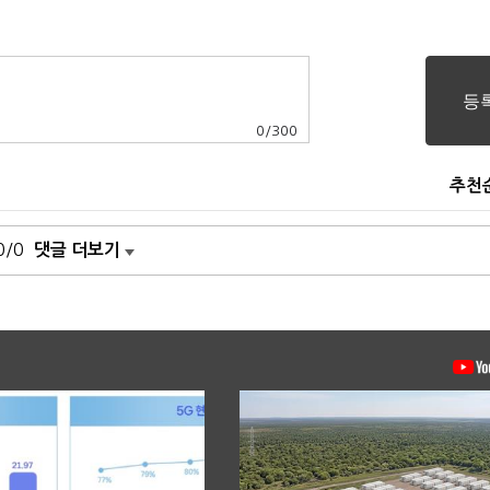
0
/
300
추천
0/0
댓글 더보기