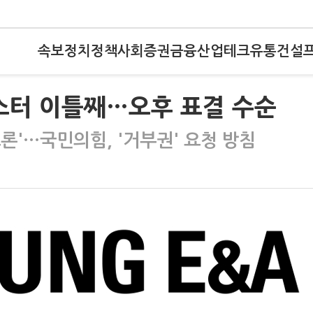
속보
정치
정책
사회
증권
금융
산업
테크
유통
건설
스터 이틀째…오후 표결 수순
토론'…국민의힘, '거부권' 요청 방침