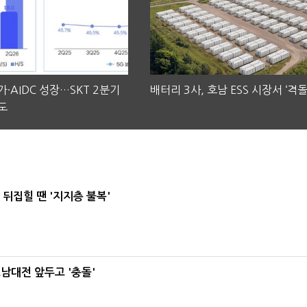
·AIDC 성장…SKT 2분기
배터리 3사, 호남 ESS 시장서 ‘격돌
도
뒤집힐 땐 '지지층 불복'
호남대전 앞두고 '충돌'