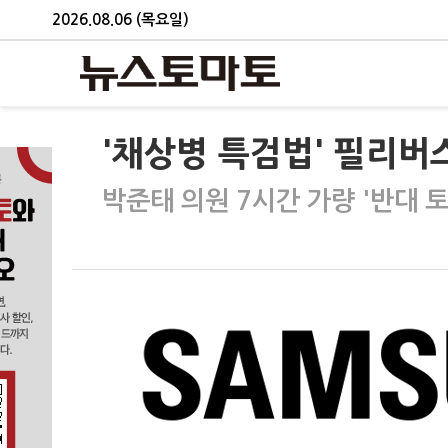
2026.08.06 (목요일)
'채상병 특검법' 필리버
박준태 의원 7시간 가량 '반대 