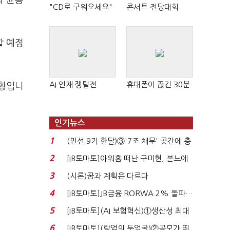
과 윤종
"CD로 구워오세요"
콘서트 전당대회
할 예정
AI 인재 쟁탈전
휴대폰이 끊긴 30분
상황입니
인기뉴스
1
(민선 9기 한달)③'7조 채무' 곳간에 충
격…추미애, 20년...
2
[IB토마토]아워홈 떠난 구미현, 본느에
340억 베팅…가...
3
(시론)꿈과 계획은 다르다
4
[IB토마토]JB금융 RORWA 2% 돌파…
실적 견인은 은행 ...
5
[IB토마토](AI 보험혁신)①생산성 최대
80% 개선…현실...
6
[IB토마토](락업의 두얼굴)②공모가 뛰