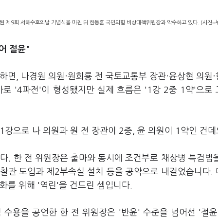
행된 제9회 서해수호의날 기념식을 마친 뒤 한동훈 국민의힘 비상대책위원장과 악수하고 있다. (사진=
어 절윤"
하면, 나경원 의원·원희룡 전 국토교통부 장관·윤상현 의원
 '4파전'이 형성됐지만 실제 흐름은 '1강 2중 1약'으로
강으로 나 의원과 원 전 장관이 2중, 윤 의원이 1약인 건데
다. 한 전 위원장은 출마와 동시에 조건부로 채상병 특검법
감찰관 도입과 제2부속실 설치 등을 공약으로 내걸었습니다.
화를 위해 '역린'을 건드린 셈입니다.
수용을 공언한 한 전 위원장은 '반윤' 수준을 넘어선 '절윤