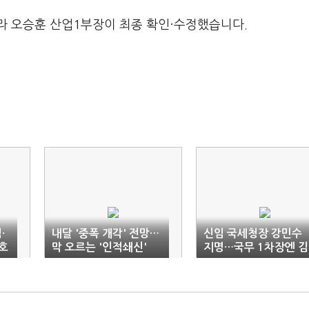
라 오승훈 산업1부장이 최종 확인·수정했습니다.
·
내달 '중폭 개각' 전망…
신임 국세청장 강민수
…호
막 오르는 '인적쇄신'
지명…국무 1차장엔 김
훈
종문