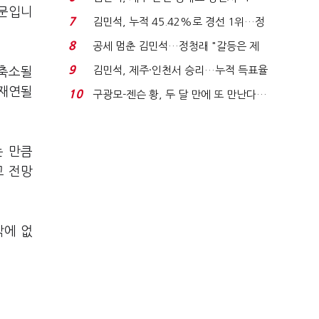
때문입니
위'(1보)...
7
김민석, 누적 45.42%로 경선 1위…정
청래와 격차 0.86%p(...
8
공세 멈춘 김민석…정청래 "갈등은 제
가 수습"
9
김민석, 제주·인천서 승리…누적 득표율
 축소될
'1위 탈환'(종합)...
 재연될
10
구광모-젠슨 황, 두 달 만에 또 만난다…
로봇·AI 등 논...
는 만큼
고 전망
밖에 없