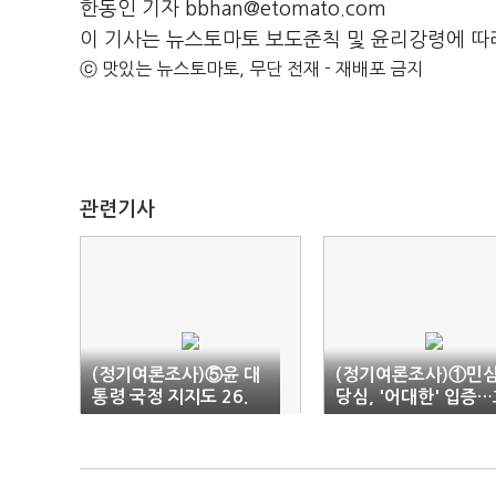
한동인 기자 bbhan@etomato.com
이 기사는 뉴스토마토 보도준칙 및 윤리강령에 따
ⓒ 맛있는 뉴스토마토, 무단 전재 - 재배포 금지
관련기사
(정기여론조사)⑤윤 대
(정기여론조사)①민심
통령 국정 지지도 26.
당심, '어대한' 입증
3%…다시 총선 참패 직
감도, 이재명 > 한동
후로
(종합)