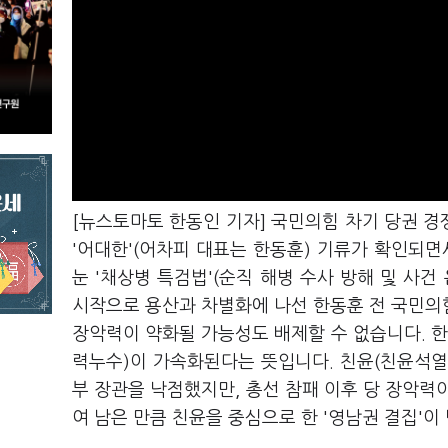
[뉴스토마토 한동인 기자] 국민의힘 차기 당권 
'어대한'(어차피 대표는 한동훈) 기류가 확인되면
눈 '채상병 특검법'(순직 해병 수사 방해 및 사
시작으로 용산과 차별화에 나선 한동훈 전 국민의
장악력이 약화될 가능성도 배제할 수 없습니다. 한
력누수)이 가속화된다는 뜻입니다. 친윤(친윤석열
부 장관을 낙점했지만, 총선 참패 이후 당 장악력
여 남은 만큼 친윤을 중심으로 한 '영남권 결집'이