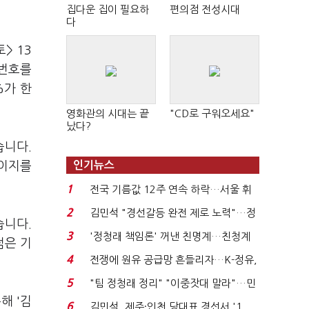
집다운 집이 필요하
편의점 전성시대
다
> 13
상번호를
%가 한
영화관의 시대는 끝
"CD로 구워오세요"
났다?
습니다.
페이지를
인기뉴스
1
전국 기름값 12주 연속 하락…서울 휘
발윳값 1909원...
2
김민석 "경선갈등 완전 제로 노력"…정
습니다.
청래 "반명 공세 사...
3
'정청래 책임론' 꺼낸 친명계…친청계
점은 기
는 추가투표 때리기...
4
전쟁에 원유 공급망 흔들리자…K-정유,
에너지안보 핵심...
5
"팀 정청래 정리" "이중잣대 말라"…민
해 '김
주 최고위원 계파 다...
6
김민석, 제주·인천 당대표 경선서 '1