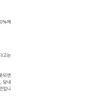
80%에
었다고는
잘못되면
, 당내
발언입니