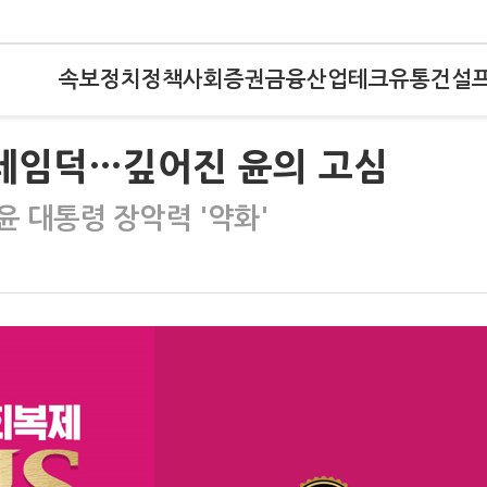
속보
정치
정책
사회
증권
금융
산업
테크
유통
건설
레임덕…깊어진 윤의 고심
 대통령 장악력 '약화'