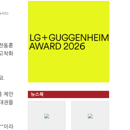
뉴시스)
·한동훈
 고착화
요.
을 제안
뉴스북
 대권을
'"이라