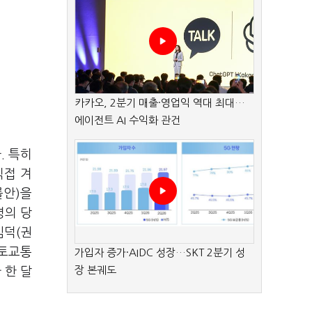
카카오, 2분기 매출·영업익 역대 최대…
에이전트 AI 수익화 관건
. 특히
직접 겨
률안)을
령의 당
임덕(권
국토교통
가입자 증가·AIDC 성장…SKT 2분기 성
장 본궤도
 한 달