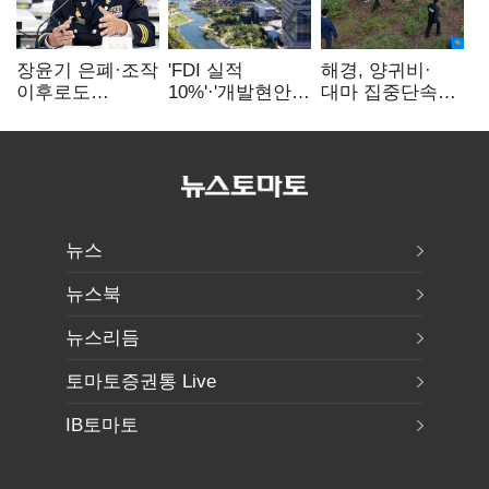
장윤기 은폐·조작
'FDI 실적
해경, 양귀비·
이후로도
10%'·'개발현안
대마 집중단속…
정보유출·
산적'…
4개월 동안
내부비위…경찰
인천경제청장
249명 검거
신뢰는 어디에
구원투수 찾기
뉴스
뉴스북
뉴스리듬
토마토증권통 Live
IB토마토