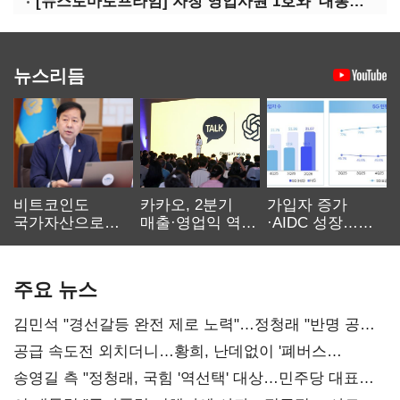
[뉴스토마토프라임] 자칭 영업사원 1호와 '대통령 집무실 사우나'
뉴스리듬
비트코인도
카카오, 2분기
가입자 증가
국가자산으로…'
매출·영업익 역대
·AIDC 성장…
보관·평가·처분'
최대…에이전트
SKT 2분기 성장
기준은 숙제
AI 수익화 관건
본궤도
주요 뉴스
김민석 "경선갈등 완전 제로 노력"…정청래 "반명 공세
사과부터"
공급 속도전 외치더니…황희, 난데없이 '폐버스
리모델링' 제안
송영길 측 "정청래, 국힘 '역선택' 대상…민주당 대표로