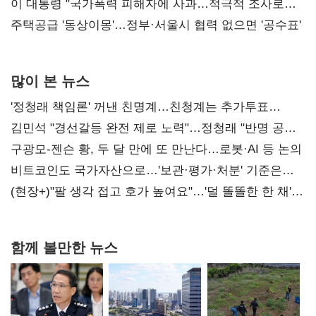
총선 지휘 못해"
이 대통령 "국가폭력 피해자에 사과…적극적 조사로
진실 밝혀야"
주택공급 '동상이몽'…정부·서울시 협력 없으면 '공수표'
많이 본 뉴스
'정청래 책임론' 꺼낸 친명계…친청계는 추가투표
때리기
김민석 "경선갈등 완전 제로 노력"…정청래 "반명 공세
사과부터"
구광모-젠슨 황, 두 달 만에 또 만난다…로봇·AI 등 논의
비트코인도 국가자산으로…'보관·평가·처분' 기준은
숙제
(현장+)"팔 생각 접고 호가 높여요"…'덜 똘똘한 한 채'
20억 키맞추기
함께 볼만한 뉴스