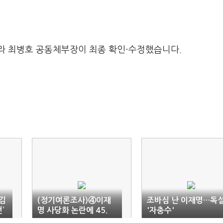
라 최병호 공동체부장이 최종 확인·수정했습니다.
김
(정기여론조사)④이재
조바심 난 이재명…독
’
명 사당화 논란에 45.
'자충수'
8% "아니다"…36.5%