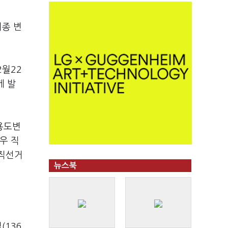
최종 변
2월22
게 발
용도변
우 직
공직선거
뉴스북
(136