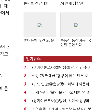
콘서트 전당대회
AI 인재 쟁탈전
. 대
국에서
휴대폰이 끊긴 30분
부동산 동상이몽, 국
민만 불안하다
년 2
 김모
인기뉴스
1
(정기여론조사)②당심·호남, 김민석-정
청래 '초접전'...
.
2
삼성 Z8 역대급 ‘흥행’에 애플 반격 주
목…9월 ‘폴...
3
(SPC 민낯)④솜방망이 처벌에 식품위
해 올
생법 위반 반복...
4
세제개편에 ‘불안·불만’…오세훈 "전월
세 구하기 더 ...
5
(정기여론조사)①당심, 김민석·정청래
'초접전'…대통령 ...
6
기업은행, 소비자피해보상 부실심사·보