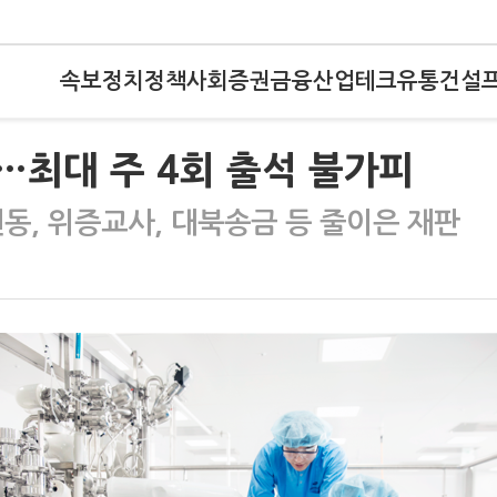
속보
정치
정책
사회
증권
금융
산업
테크
유통
건설
…최대 주 4회 출석 불가피
동, 위증교사, 대북송금 등 줄이은 재판