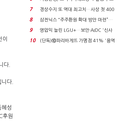
이스피싱 공시 ...
7
경상수지 또 역대 최고치…사상 첫 400
억달러에 '3% 성...
8
삼전닉스 “주주환원 확대 방안 마련”…
로이터에 성명...
9
영업익 늘린 LGU+…보안·AIDC '신사
업 드라이브'...
건이
10
(단독)⑩파리바게뜨 가맹점 41% '용역
제빵기사 없어'…고...
니다.
입니다.
특혜성
FC후원