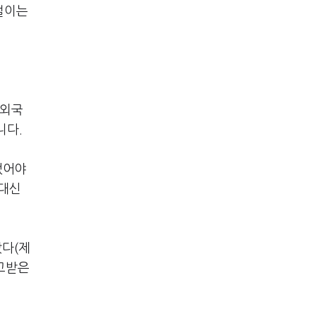
벌이는
 외국
니다.
냈어야
 대신
았다(제
선고받은