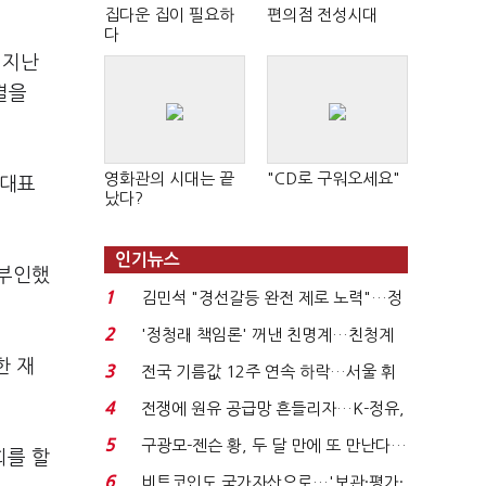
집다운 집이 필요하
편의점 전성시대
다
 지난
결을
영화관의 시대는 끝
"CD로 구워오세요"
당대표
났다?
인기뉴스
 부인했
1
김민석 "경선갈등 완전 제로 노력"…정
청래 "반명 공세 사...
2
'정청래 책임론' 꺼낸 친명계…친청계
는 추가투표 때리기...
한 재
3
전국 기름값 12주 연속 하락…서울 휘
발윳값 1909원...
4
전쟁에 원유 공급망 흔들리자…K-정유,
에너지안보 핵심...
5
구광모-젠슨 황, 두 달 만에 또 만난다…
회를 할
로봇·AI 등 논...
6
비트코인도 국가자산으로…'보관·평가·