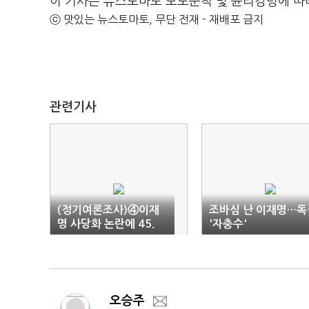
이 기사는 뉴스토마토 보도준칙 및 윤리강령에 따
ⓒ 맛있는 뉴스토마토, 무단 전재 - 재배포 금지
관련기사
(정기여론조사)④이재
조바심 난 이재명…독
명 사당화 논란에 45.
'자충수'
8% "아니다"…36.5%
"맞다"
오승주