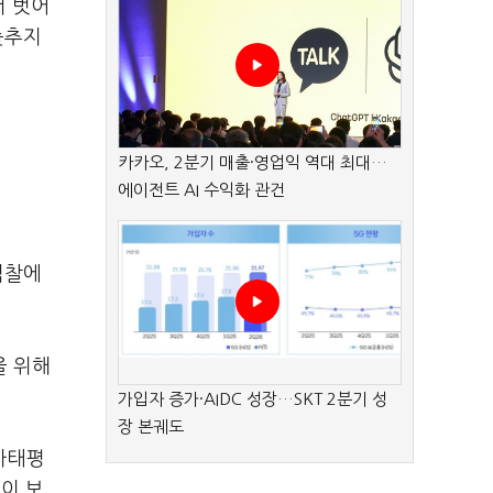
서 벗어
늦추지
카카오, 2분기 매출·영업익 역대 최대…
에이전트 AI 수익화 관건
검찰에
을 위해
가입자 증가·AIDC 성장…SKT 2분기 성
장 본궤도
아태평
이 보