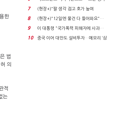
처분' 기준은 ...
7
(현장+)"팔 생각 접고 호가 높여
요"…'덜 똘똘한 한 채' 20...
작용한
8
(현장+)"12일엔 물건 다 들어와요"…
빈 매대 채우며 문 연 ...
9
이 대통령 "국가폭력 피해자에 사과…
적극적 조사로 진...
10
중국 이어 대만도 설비투자…메모리 ‘삼
국전쟁’
은 법
불허 의
객관적
없는