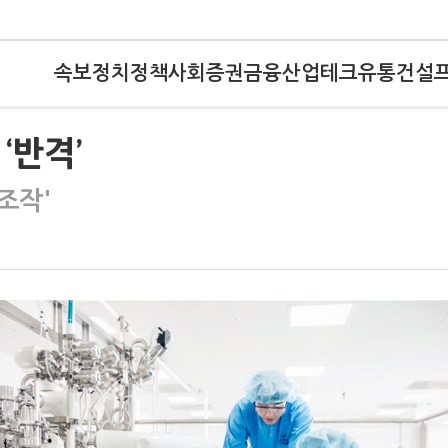
속보
정치
정책
사회
증권
금융
산업
테크
유통
건설
‘반격’
조작'