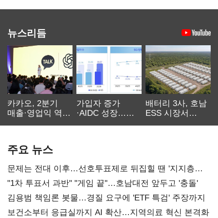
뉴스리듬
카카오, 2분기
가입자 증가
배터리 3사, 호남
매출·영업익 역대
·AIDC 성장…
ESS 시장서
최대…에이전트
SKT 2분기 성장
‘격돌’
AI 수익화 관건
본궤도
주요 뉴스
문제는 전대 이후…선호투표제로 뒤집힐 땐 '지지층
불복'
"1차 투표서 과반" "게임 끝"…호남대전 앞두고 '충돌'
김용범 책임론 봇물…경질 요구에 'ETF 특검' 주장까지
보건소부터 응급실까지 AI 확산…지역의료 혁신 본격화