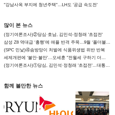
"강남사옥 부지에 청년주택"…LH도 '공급 속도전'
많이 본 뉴스
(정기여론조사)②당심·호남, 김민석-정청래 '초접전'
삼성 Z8 역대급 ‘흥행’에 애플 반격 주목…9월 ‘폴더블
대전’
(SPC 민낯)④솜방망이 처벌에 식품위생법 위반 반복
세제개편에 ‘불안·불만’…오세훈 "전월세 구하기 더
힘들어질 것"
(정기여론조사)①당심, 김민석·정청래 '초접전'…대통령
지지도 '50% 아래로'(종합)
함께 볼만한 뉴스