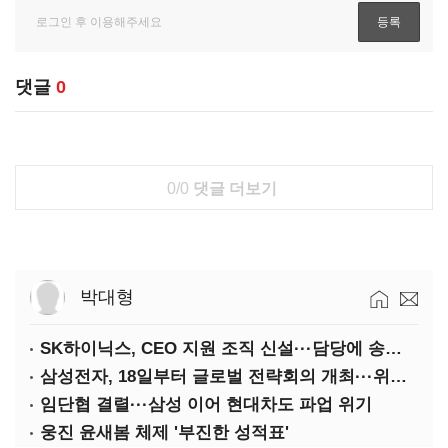
댓글
0
0/0
댓글 더보기
박대형
SK하이닉스, CEO 지원 조직 신설···담당에 송현종 사장 선임
삼성전자, 18일부터 글로벌 전략회의 개최···위기 돌파구 모색
임단협 결렬···삼성 이어 현대차도 파업 위기
웅진 윤새봄 체제 '부진한 성적표'