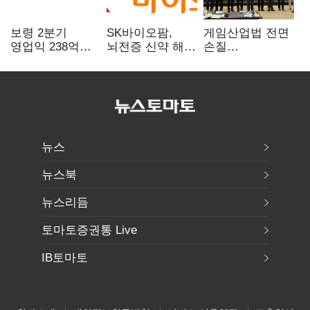
보령 2분기
SK바이오팜,
게임산업법 전면
영업익 238억…
뇌전증 신약 해외
손질
전년 대비 6.2%↓
흥행 발판…
공감대…"낡은
차세대 신약 개발
규제 걷고
속도
안전장치 촘촘히
해야"
뉴스
뉴스북
뉴스리듬
토마토증권통 Live
IB토마토