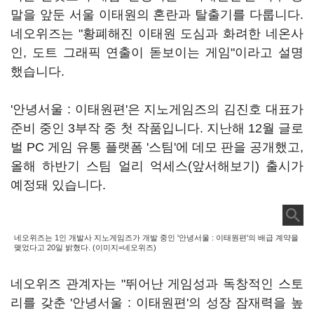
말을 앞둔 서울 이태원의 혼란과 탈출기를 다룹니다.
네오위즈는 "황폐해진 이태원 도심과 화려한 네온사
인, 도트 그래픽 연출이 돋보이는 게임"이라고 설명
했습니다.
'안녕서울 : 이태원편'은 지노게임즈의 김진호 대표가
준비 중인 3부작 중 첫 작품입니다. 지난해 12월 글로
벌 PC 게임 유통 플랫폼 '스팀'에 데모 판을 공개했고,
올해 하반기 스팀 얼리 억세스(앞서해보기) 출시가
예정돼 있습니다.
네오위즈는 1인 개발사 지노게임즈가 개발 중인 '안녕서울 : 이태원편'의 배급 계약을
맺었다고 20일 밝혔다. (이미지=네오위즈)
네오위즈 관계자는 "뛰어난 게임성과 독창적인 스토
리를 갖춘 '안녕서울 : 이태원편'의 성장 잠재력을 높