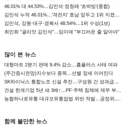
대표된 양 당직 배분"
46.01% 대 44.53%…김민석·정청래 '초박빙'(종합)
김민석 누적 46.01%…'격전지' 호남 앞두고 1위 지켰다
(2보)
김민석, 강원·대구·경북서 48.54%…1위 수성(1보)
최민희 "골리앗 김민석"…임미애 "부끄러운 줄 알아야"
많이 본 뉴스
대형마트 2분기 판매 9.4% 감소…홈플러스 사태 여파
(주간증시전망)지수보다 종목…선별 장세 이어진다
SK하이닉스 통합노조 신설 추진…구성원 간 성과급
불만 확산
건설 한계기업 5년 새 3배↑…PF·주택 침체에 재무 부담
확대
농협하나로유통 대규모유통업법 위반 적발…공정위,
과징금 4억6200만원 부과
함께 볼만한 뉴스