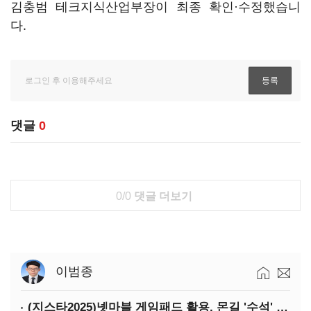
김충범 테크지식산업부장이 최종 확인·수정했습니
다.
댓글
0
0/0
댓글 더보기
이범종
(지스타2025)넷마블 게임패드 활용, 몬길 '수석' 7대죄 '차석'