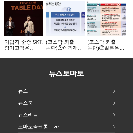
가입자 순증 SKT,
(코스닥 퇴출
(코스닥 퇴출
장기고객은
논란)③이광재
논란)②일본은
CEO가 직접
"과속 잡더라도
5년
챙긴다
자동차 없애지는
기다려주는데
말아야"
우리는 당장
퇴출?…
시간만으론
부족한 코스닥
구하기
뉴스
뉴스북
뉴스리듬
토마토증권통 Live