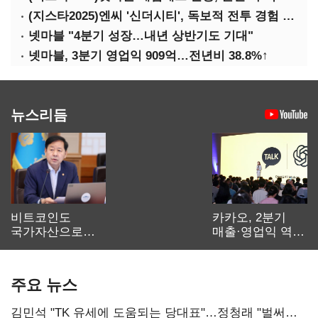
(지스타2025)엔씨 '신더시티', 독보적 전투 경험 필요
넷마블 "4분기 성장…내년 상반기도 기대"
넷마블, 3분기 영업익 909억…전년비 38.8%↑
뉴스리듬
비트코인도
카카오, 2분기
국가자산으로…'
매출·영업익 역대
보관·평가·처분'
최대…에이전트
기준은 숙제
AI 수익화 관건
주요 뉴스
김민석 "TK 유세에 도움되는 당대표"…정청래 "벌써