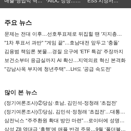
매출·영업익 역대
·AIDC 성장…
ESS 시장서
최대…에이전트
SKT 2분기 성장
‘격돌’
AI 수익화 관건
본궤도
주요 뉴스
문제는 전대 이후…선호투표제로 뒤집힐 땐 '지지층
불복'
"1차 투표서 과반" "게임 끝"…호남대전 앞두고 '충돌'
김용범 책임론 봇물…경질 요구에 'ETF 특검' 주장까지
보건소부터 응급실까지 AI 확산…지역의료 혁신 본격화
"강남사옥 부지에 청년주택"…LH도 '공급 속도전'
많이 본 뉴스
(정기여론조사)②당심·호남, 김민석-정청래 '초접전'
(정기여론조사)①당심, 김민석·정청래 '초접전'…대통령
지지도 '50% 아래로'(종합)
삼전닉스 “주주환원 확대 방안 마련”…로이터에 성명
보내
삼성 Z8 역대급 ‘흥행’에 애플 반격 주목…9월 ‘폴더블