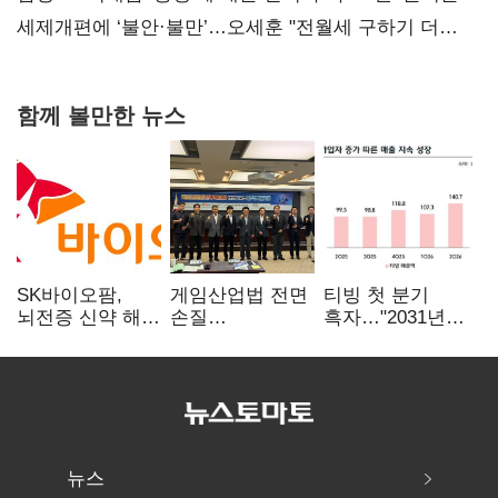
대전’
세제개편에 ‘불안·불만’…오세훈 "전월세 구하기 더
힘들어질 것"
함께 볼만한 뉴스
SK바이오팜,
게임산업법 전면
티빙 첫 분기
뇌전증 신약 해외
손질
흑자…"2031년까
흥행 발판…
공감대…"낡은
지 KBO 독점,
차세대 신약 개발
규제 걷고
웨이브 합병도
속도
안전장치 촘촘히
속도"
해야"
뉴스