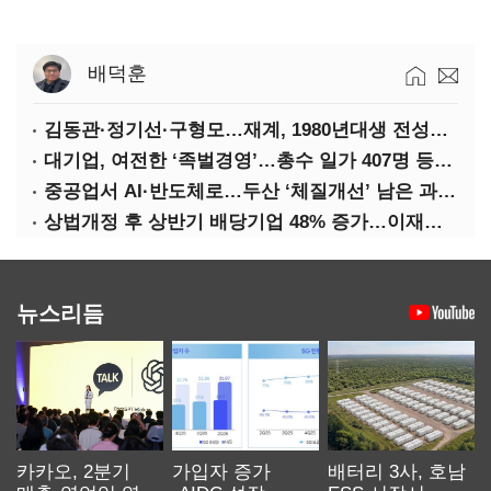
배덕훈
김동관·정기선·구형모…재계, 1980년대생 전성시대
대기업, 여전한 ‘족벌경영’…총수 일가 407명 등기임원
중공업서 AI·반도체로…두산 ‘체질개선’ 남은 과제는
상법개정 후 상반기 배당기업 48% 증가…이재용 배당액 728억 1위
뉴스리듬
카카오, 2분기
가입자 증가
배터리 3사, 호남