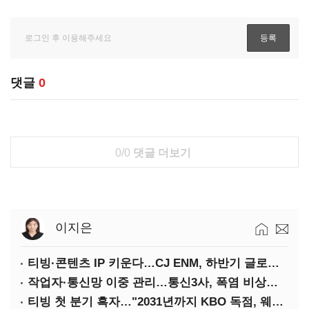
댓글
0
0/0
댓글 더보기
이지은
티빙·콘텐츠 IP 키운다…CJ ENM, 하반기 글로벌 확장 가속
작업자·통신망 이중 관리…통신3사, 폭염 비상대응 돌입
티빙 첫 분기 흑자…"2031년까지 KBO 독점, 웨이브 합병도 속도"