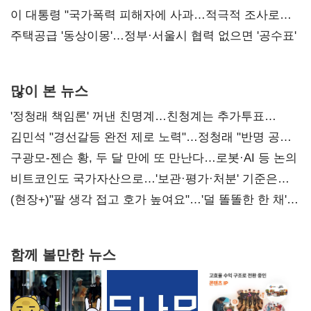
총선 지휘 못해"
이 대통령 "국가폭력 피해자에 사과…적극적 조사로
진실 밝혀야"
주택공급 '동상이몽'…정부·서울시 협력 없으면 '공수표'
많이 본 뉴스
'정청래 책임론' 꺼낸 친명계…친청계는 추가투표
때리기
김민석 "경선갈등 완전 제로 노력"…정청래 "반명 공세
사과부터"
구광모-젠슨 황, 두 달 만에 또 만난다…로봇·AI 등 논의
비트코인도 국가자산으로…'보관·평가·처분' 기준은
숙제
(현장+)"팔 생각 접고 호가 높여요"…'덜 똘똘한 한 채'
20억 키맞추기
함께 볼만한 뉴스