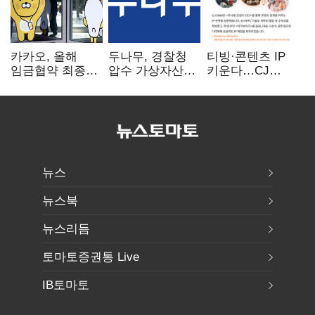
카카오, 올해
두나무, 경찰청
티빙·콘텐츠 IP
임금협약 최종
압수 가상자산
키운다…CJ
타결…연봉 6.3%
보관 맡는다…
ENM, 하반기
인상·격려금
커스터디 사업
글로벌 확장 가속
300만원
최종 낙찰
뉴스
뉴스북
뉴스리듬
토마토증권통 Live
IB토마토