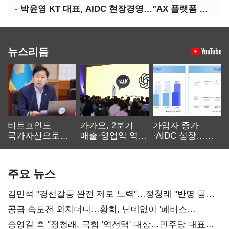
박윤영 KT 대표, AIDC 현장경영…"AX 플랫폼 핵심 인프라로 키운다"
뉴스리듬
비트코인도
카카오, 2분기
가입자 증가
국가자산으로…'
매출·영업익 역대
·AIDC 성장…
보관·평가·처분'
최대…에이전트
SKT 2분기 성장
기준은 숙제
AI 수익화 관건
본궤도
주요 뉴스
김민석 "경선갈등 완전 제로 노력"…정청래 "반명 공세
사과부터"
공급 속도전 외치더니…황희, 난데없이 '폐버스
리모델링' 제안
송영길 측 "정청래, 국힘 '역선택' 대상…민주당 대표로